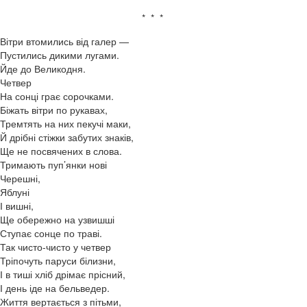
* * *
Вітри втомились від галер —
Пустились дикими лугами.
Йде до Великодня.
Четвер
На сонці грає сорочками.
Біжать вітри по рукавах,
Тремтять на них пекучі маки,
Й дрібні стіжки забутих знаків,
Ще не посвячених в слова.
Тримають пуп’янки нові
Черешні,
Яблуні
І вишні,
Ще обережно на узвишші
Ступає сонце по траві.
Так чисто-чисто у четвер
Тріпочуть паруси білизни,
І в тиші хліб дрімає прісний,
І день іде на бельведер.
Життя вертається з пітьми,