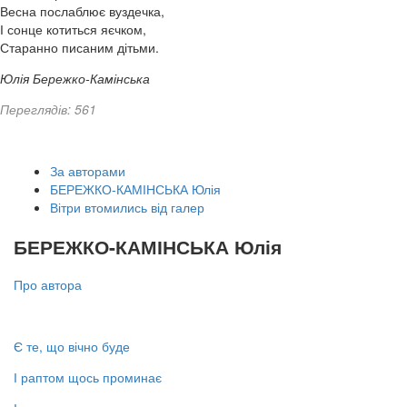
Весна послаблює вуздечка,
І сонце котиться яєчком,
Старанно писаним дітьми.
Юлія Бережко-Камінська
Переглядів: 561
За авторами
БЕРЕЖКО-КАМІНСЬКА Юлія
Вітри втомились від галер
БЕРЕЖКО-КАМІНСЬКА Юлія
Про автора
Є те, що вічно буде
І раптом щось проминає