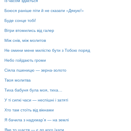
Із часом здається
Боюся раніше піти й не сказати «Дякую!»
Буде сонце тобі!
Вітри втомились від галер
Між снів, між молитов
Не омини мене милістю бути з Тобою поряд
Небо гойдають громи
Сіяла пшеницю — зерна-золото
Твоя молитва
Тиха бабуня була моя, тиха…
У ті сипкі часи — неспішні і затяті
Хто там стоїть від вікнами
Я бачила з надхмар’я — на землі
Яке то щастя — є до кого їхати