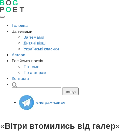
Головна
За темами
За темами
Дитячі вірші
Українські класики
Автори
Російська поезія
По теме
По авторам
Контакти
Телеграм-канал
«Вітри втомились від галер»