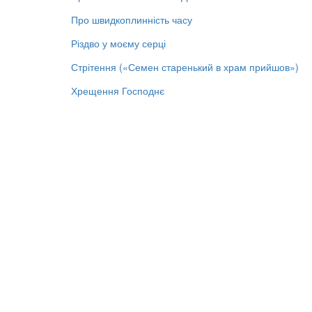
Про швидкоплинність часу
Різдво у моєму серці
Стрітення («Семен старенький в храм прийшов»)
Хрещення Господнє