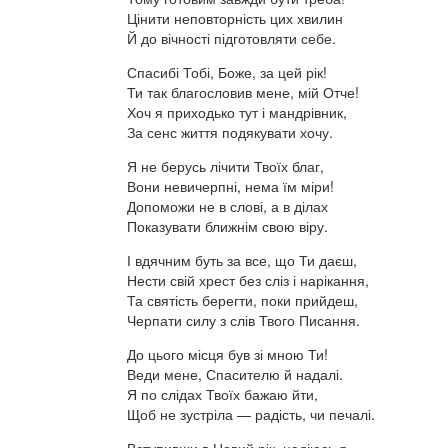
Цінити неповторність цих хвилин
Й до вічності підготовляти себе.
Спасибі Тобі, Боже, за цей рік!
Ти так благословив мене, мій Отче!
Хоч я приходько тут і мандрівник,
За сенс життя подякувати хочу.
Я не берусь лічити Твоїх благ,
Вони невичерпні, нема їм міри!
Допоможи не в слові, а в ділах
Показувати ближнім свою віру.
І вдячним буть за все, що Ти даєш,
Нести свій хрест без сліз і нарікання,
Та святість берегти, поки прийдеш,
Черпати силу з слів Твого Писання.
До цього місця був зі мною Ти!
Веди мене, Спасителю й надалі.
Я по слідах Твоїх бажаю йти,
Щоб не зустріла — радість, чи печалі.