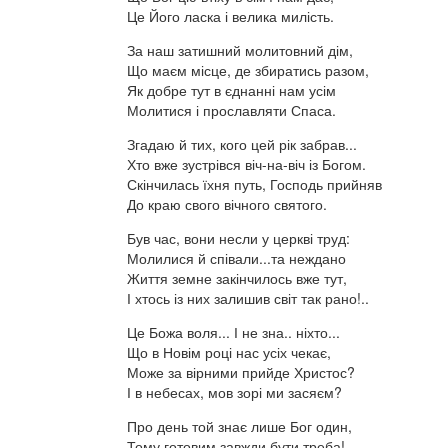
Це Його ласка і велика милість.
За наш затишний молитовний дім,
Що маєм місце, де збиратись разом,
Як добре тут в єднанні нам усім
Молитися і прославляти Спаса.
Згадаю й тих, кого цей рік забрав...
Хто вже зустрівся віч-на-віч із Богом.
Скінчилась їхня путь, Господь прийняв
До краю свого вічного святого.
Був час, вони несли у церкві труд:
Молилися й співали...та неждано
Життя земне закінчилось вже тут,
І хтось із них залишив світ так рано!..
Це Божа воля... І не зна.. ніхто...
Що в Новім році нас усіх чекає,
Може за вірними прийде Христос?
І в небесах, мов зорі ми засяєм?
Про день той знає лише Бог один,
Тому готовим завжди бути треба!