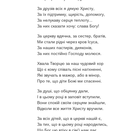
За друзів всіх я дякую Христу,
За їх підтримку, щирість, допомогу,
За нелукаву серця теплоту...
За них сказати хочу: слава Богу!
За церкву вдячна, за сестер, братів,
Ми стали рідні через кров Ісуса,
За наших пастирів, дияконів,
За них постійно Господу молюся.
Хвала Творцю за наш чудовий хор
Що є кому співать пісні натхненні,
Які звучать в мажор, або в мінор,
Про те, що діти Божі ми спасенні.
За душі, що обіцянку дали,
І в цьому році в заповіт вступили,
Вони спокій своїм серцям знайшли,
Відколи все життя Христу вручили.
За всіх дітей, що в церкві нашій є,
За тих, що в цьому році народились,
Що Бог цю втіху в сім'ї нам дає,