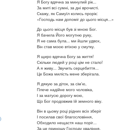
Я Богу вдячна за минулий рік...
За миті всі сумні, за дні врочисті.
Скажу, як Самуїл колись прорік:
«Господь нам допоміг до цього місця...»
До цього місця був зі мною Бог.
Я бачила Його могутню руку,
Я не сама була... ми йшли удвох,
Він став моєю втіхою у смутку.
Я щиро вдячна Богу за життя!
Скільки людей у році цім не стало!
А я живу... Звучить серцебиття...
Це Божа милість мене зберігала.
Я дякую за діток, за сім'ю,
Плече надійне мого чоловіка,
І за матусю дорогу мою,
Що Бог продовжив їй земного віку.
Він в цьому році рідних всіх зберіг
І посилав свої благословіння,
)
Обходило нещастя наш поріг...
За це приношу Господу хваління.