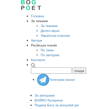
Головна
За темами
За темами
Дитячі вірші
Українські класики
Автори
Російська поезія
По теме
По авторам
Контакти
Телеграм-канал
За авторами
БОЙКО Катерина
Подяка Богу за минулий рік