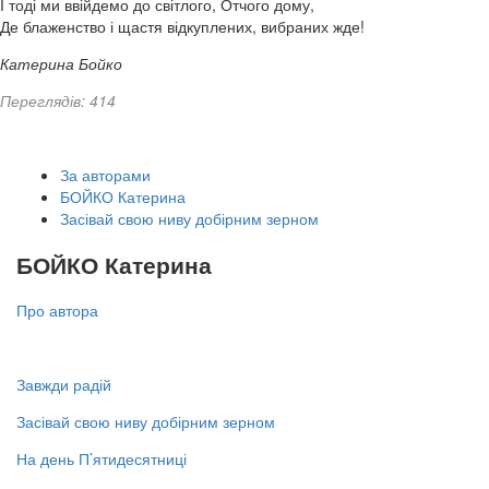
І тоді ми ввійдемо до світлого, Отчого дому,
Де блаженство і щастя відкуплених, вибраних жде!
Катерина Бойко
Переглядів: 414
За авторами
БОЙКО Катерина
Засівай свою ниву добірним зерном
БОЙКО Катерина
Про автора
Завжди радій
Засівай свою ниву добірним зерном
На день П’ятидесятниці