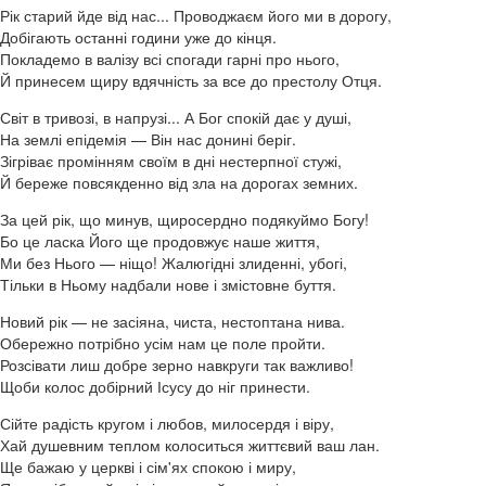
Рік старий йде від нас... Проводжаєм його ми в дорогу,
Добігають останні години уже до кінця.
Покладемо в валізу всі спогади гарні про нього,
Й принесем щиру вдячність за все до престолу Отця.
Світ в тривозі, в напрузі... А Бог спокій дає у душі,
На землі епідемія — Він нас донині беріг.
Зігріває промінням своїм в дні нестерпної стужі,
Й береже повсякденно від зла на дорогах земних.
За цей рік, що минув, щиросердно подякуймо Богу!
Бо це ласка Його ще продовжує наше життя,
Ми без Нього — ніщо! Жалюгідні злиденні, убогі,
Тільки в Ньому надбали нове і змістовне буття.
Новий рік — не засіяна, чиста, нестоптана нива.
Обережно потрібно усім нам це поле пройти.
Розсівати лиш добре зерно навкруги так важливо!
Щоби колос добірний Ісусу до ніг принести.
Сійте радість кругом і любов, милосердя і віру,
Хай душевним теплом колоситься життєвий ваш лан.
Ще бажаю у церкві і сім'ях спокою і миру,