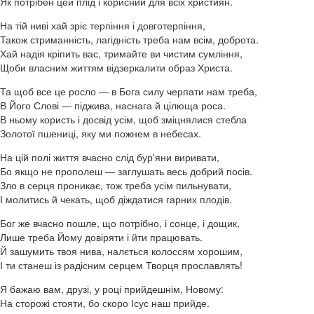
Як потрібен цей плід і корисний для всіх християн.
На тій ниві хай зріє терпіння і довготерпіння,
Також стриманність, лагідність треба нам всім, доброта.
Хай надія кріпить вас, тримайте ви чистим сумління,
Щоби власним життям відзеркалити образ Христа.
Та щоб все це росло — в Бога силу черпати нам треба,
В Його Слові — піджива, наснага й цілюща роса.
В ньому користь і досвід усім, щоб зміцнялися стебла
Золотої пшениці, яку ми пожнем в небесах.
На цій полі життя вчасно слід бур'яни виривати,
Бо якщо не прополеш — заглушать весь добрий посів.
Зло в серця проникає, тож треба усім пильнувати,
І молитись й чекать, щоб діждатися гарних плодів.
Бог же вчасно пошле, що потрібно, і сонце, і дощик,
Лише треба Йому довіряти і йти працювать.
Й зашумить твоя нива, налється колоссям хорошим,
І ти станеш із радісним серцем Творця прославлять!
Я бажаю вам, друзі, у році прийдешнім, Новому:
На сторожі стояти, бо скоро Ісус наш прийде.