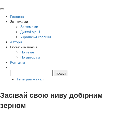
Головна
За темами
За темами
Дитячі вірші
Українські класики
Автори
Російська поезія
По теме
По авторам
Контакти
Телеграм-канал
Засівай свою ниву добірним
зерном