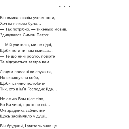
* * *
Він вмивав своїм учням ноги,
Хоч їм ніяково було…
— Так потрібно, — тихенько мовив.
Здивувався Симон Петро:
— Мій учителю, ми не гідні,
Щоби ноги ти нам вмивав…
— Те що нині роблю, повірте
Те відкриється завтра вам…
Людям послані ви служити,
Не вивищуючи себе,
Щоби істинно полюбити
Тих, хто в ім’я Господнє йде…
Не омию Вам ціле тіло,
Бо Ви чисті, проте не всі…
Очі зрадника заблистіли
Щось заскімлило у душі…
Він брудний, і учитель знав це