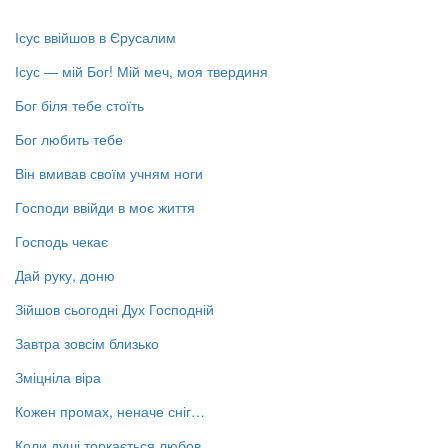
Ісус ввійшов в Єрусалим
Ісус — мій Бог! Мій меч, моя твердиня
Бог біля тебе стоїть
Бог любить тебе
Він вмивав своїм учням ноги
Господи ввійди в моє життя
Господь чекає
Дай руку, доню
Зійшов сьогодні Дух Господній
Завтра зовсім близько
Зміцніла віра
Кожен промах, неначе сніг…
Коли душі торкається любов