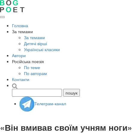
Головна
За темами
За темами
Дитячі вірші
Українські класики
Автори
Російська поезія
По теме
По авторам
Контакти
Телеграм-канал
«Він вмивав своїм учням ноги»