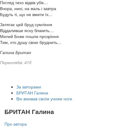
Погляд тихо відвів убік…
Вчора, нині, на жаль і завтра
Будуть ті, що не вмити їх…
Затягає цей бруд сумління
Віддаливши ясну блакить…
Милий Боже пошли прозріння
Тим, хто душу свою бруднить…
Галина Британ
Переглядів: 415
За авторами
БРИТАН Галина
Він вмивав своїм учням ноги
БРИТАН Галина
Про автора