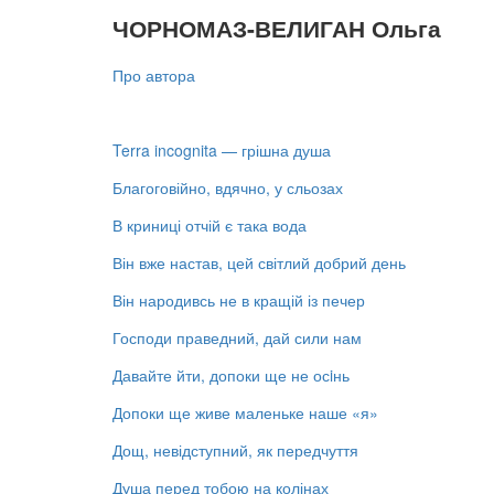
ЧОРНОМАЗ-ВЕЛИГАН Ольга
Про автора
Terra incognita — грішна душа
Благоговійно, вдячно, у сльозах
В криниці отчій є така вода
Він вже настав, цей світлий добрий день
Він народивсь не в кращій із печер
Господи праведний, дай сили нам
Давайте йти, допоки ще не осiнь
Допоки ще живе маленьке наше «я»
Дощ, невідступний, як передчуття
Душа перед тобою на колінах