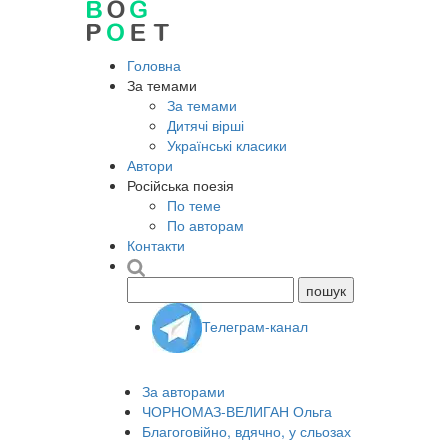
Головна
За темами
За темами
Дитячі вірші
Українські класики
Автори
Російська поезія
По теме
По авторам
Контакти
Телеграм-канал
За авторами
ЧОРНОМАЗ-ВЕЛИГАН Ольга
Благоговійно, вдячно, у сльозах