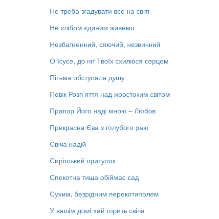
Не треба згадувати все на світі
Не хлібом єдиним живемо
Незбагненний, сяючий, незвичний
О Ісусе, до ніг Твоїх схилюся серцем
Пітьма обступала душу
Повік Розп’яття над жорстоким світом
Прапор Його наді мною – Любов
Прекрасна Єва з голубого раю
Свіча надій
Сирітський притулок
Спекотна тиша обіймає сад
Сухим, безрідним перекотиполем
У вашім домі хай горить свіча