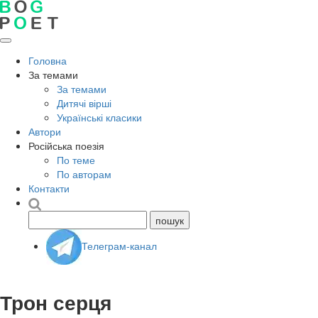
Головна
За темами
За темами
Дитячі вірші
Українські класики
Автори
Російська поезія
По теме
По авторам
Контакти
Телеграм-канал
Трон серця