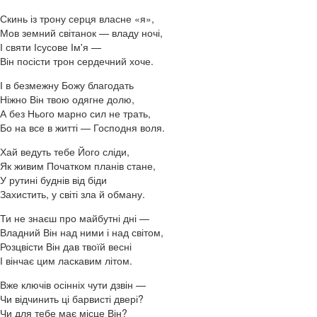
Скинь із трону серця власне «я»,
Мов земний світанок — владу ночі,
І святи Ісусове Ім'я —
Він посісти трон сердечний хоче.
І в безмежну Божу благодать
Ніжно Він твою одягне долю,
А без Нього марно сил не трать,
Бо на все в житті — Господня воля.
Хай ведуть тебе Його сліди,
Як живим Початком планів стане,
У рутині буднів від біди
Захистить, у світі зла й обману.
Ти не знаєш про майбутні дні —
Владний Він над ними і над світом,
Розцвісти Він дав твоїй весні
І вінчає цим ласкавим літом.
Вже ключів осінніх чути дзвін —
Чи відчинить ці барвисті двері?
Чи для тебе має місце Він?