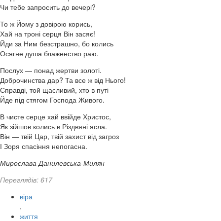
Чи тебе запросить до вечері?
То ж Йому з довірою корись,
Хай на троні серця Він засяє!
Йди за Ним безстрашно, бо колись
Осягне душа блаженство раю.
Послух — понад жертви золоті.
Доброчинства дар? Та все ж від Нього!
Справді, той щасливий, хто в путі
Йде під стягом Господа Живого.
В чисте серце хай ввійде Христос,
Як зійшов колись в Різдвяні ясла.
Він — твій Цар, твій захист від загроз
І Зоря спасіння непогасна.
Мирослава Данилевська-Милян
Переглядів: 617
віра
,
життя