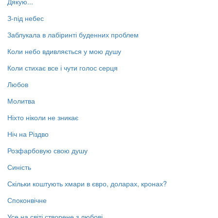
Дякую...
З-під небес
Заблукала в лабіринті буденних проблем
Коли небо вдивляється у мою душу
Коли стихає все і чути голос серця
Любов
Молитва
Ніхто ніколи не зникає
Ніч на Різдво
Розфарбовую свою душу
Синість
Скільки коштують хмари в євро, доларах, кронах?
Споконвічне
Усе на світі створене з любові