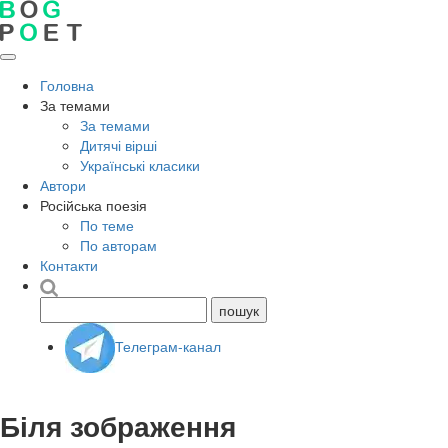
Головна
За темами
За темами
Дитячі вірші
Українські класики
Автори
Російська поезія
По теме
По авторам
Контакти
Телеграм-канал
Біля зображення