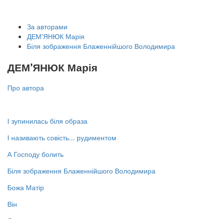
За авторами
ДЕМ'ЯНЮК Марія
Біля зображення Блаженнійшого Володимира
ДЕМ'ЯНЮК Марія
Про автора
І зупинилась біля образа
І називають совість... рудиментом
А Господу болить
Біля зображення Блаженнійшого Володимира
Божа Матір
Він