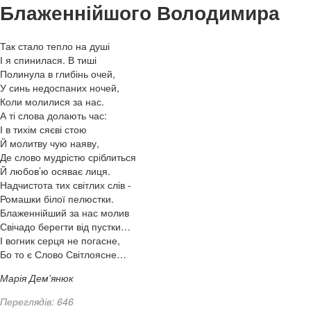
Блаженнійшого Володимира
Так стало тепло на душі
І я спинилася. В тиші
Полинула в глибінь очей,
У синь недоспаних ночей,
Коли молилися за нас.
А ті слова долають час:
І в тихім сяєві стою
Й молитву чую наяву,
Де слово мудрістю сріблиться
Й любов’ю осяває лиця.
Надчистота тих світлих слів -
Ромашки білої пелюстки.
Блаженнійший за нас молив
Свічадо берегти від пустки…
І вогник серця не погасне,
Бо то є Слово Світлоясне…
Марія Дем'янюк
Переглядів: 646