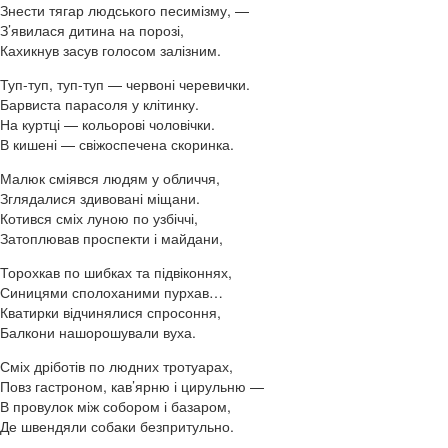
Знести тягар людського песимізму, —
З’явилася дитина на порозі,
Кахикнув засув голосом залізним.
Туп-туп, туп-туп — червоні черевички.
Барвиста парасоля у клітинку.
На куртці — кольорові чоловічки.
В кишені — свіжоспечена скоринка.
Малюк сміявся людям у обличчя,
Зглядалися здивовані міщани.
Котився сміх луною по узбіччі,
Затоплював проспекти і майдани,
Торохкав по шибках та підвіконнях,
Синицями сполоханими пурхав…
Кватирки відчинялися спросоння,
Балкони нашорошували вуха.
Сміх дріботів по людних тротуарах,
Повз гастроном, кав’ярню і цирульню —
В провулок між собором і базаром,
Де швендяли собаки безпритульно.