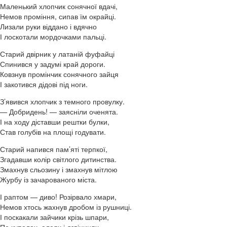
Маленький хлопчик сонячної вдачі,
Немов проміння, сипав їм окрайці.
Лизали руки віддано і вдячно
І лоскотали мордочками пальці.
Старий двірник у латаній фуфайці
Спинився у задумі край дороги.
Ковзнув промінчик сонячного зайця
І закотився дідові під ноги.
З’явився хлопчик з темного провулку.
— Добридень! — заясніли оченята.
І на ходу діставши рештки булки,
Став голубів на площі годувати.
Старий напився пам’яті терпкої,
Згадавши колір світлого дитинства.
Змахнув сльозину і змахнув мітлою
Журбу із зачарованого міста.
І раптом — диво! Розірвало хмари,
Немов хтось жахнув дробом із рушниці.
І поскакали зайчики крізь шпари,