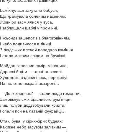
По куполах, алеях і дзвіницях.
Всміхнулася закутана бабуся,
Що крамувала соленим насінням.
Жовніри засміялися у вуса,
І заблищали шаблі у промінні.
І ксьондз зашепотів з благоговінням,
І небо подивилося в зіниці.
З людських плечей попадало каміння
І стало мокрим слідом на бруківці.
Майдан заповнив гамір, мішанина,
Дорослі й діти — гарні та веселі.
Художник, задивившись, перекинув
На полотно яскраві акварелі…
— Де ж хлопчик? — стали люди гомоніти.
Замовкнув сміх щасливого рум’янця.
Лиш голуби додзьобували крихти,
І спали пси на латаній фуфайці…
Отак, бува, у сірих-сірих буднях:
Кахикне небо засувом залізним —