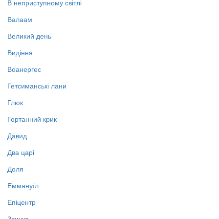
В неприступному світлі
Валаам
Великий день
Видіння
Воанергес
Гетсиманські лани
Глюк
Гортанний крик
Давид
Два царі
Доля
Еммануїл
Епіцентр
Звичка