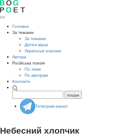
Головна
За темами
За темами
Дитячі вірші
Українські класики
Автори
Російська поезія
По теме
По авторам
Контакти
Телеграм-канал
Небесний хлопчик