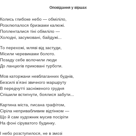
Оповідання у віршах
Колись глибоке небо — обміліло,
Розхлюпалося бризками калюжі.
Попленталися тіні обімліло —
Холодні, засумовані, байдужі...
То перехожі, мляві від застуди,
Місили черевиками болото.
Позаду себе волочили люди
До ланцюгів приковані турботи.
Мов каторжани невблаганних буднів,
Безсилі в’язні звичного маршруту
В передчутті засніженого грудня
Спішили встигнути, боялися забути...
Картина міста, писана графітом,
Сіріла непривабливим відтінком —
Що й сам художник мусив посіріти
На фоні сіруватого будинку.
І небо розступилося, не в змозі