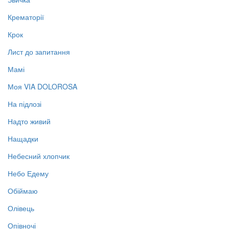
Крематорії
Крок
Лист до запитання
Мамі
Моя VIA DOLOROSA
На підлозі
Надто живий
Нащадки
Небесний хлопчик
Небо Едему
Обіймаю
Олівець
Опівночі