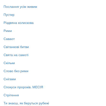
Послання усім живим
Пустир
Різдвяна колискова
Рими
Саваот
Світанкові битви
Свята на самоті
Скільки
Слово без рими
Снігами
Спокуси пророків. МЕСІЯ
Стрітення
Ти знаєш, як беруться рубежі