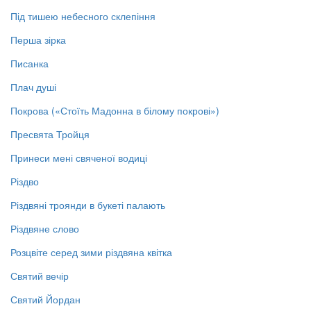
Під тишею небесного склепіння
Перша зірка
Писанка
Плач душі
Покрова («Стоїть Мадонна в білому покрові»)
Пресвята Тройця
Принеси мені свяченої водиці
Різдво
Різдвяні троянди в букеті палають
Різдвяне слово
Розцвіте серед зими різдвяна квітка
Святий вечір
Святий Йордан