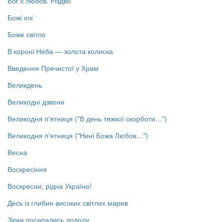
Бог є любов. Різдво
Божі очі
Боже світло
В короні Неба — золота колиска
Введення Пречистої у Храм
Великдень
Великодні дзвони
Великодня п'ятниця ("В день тяжкої скорботи…")
Великодня п'ятниця ("Нині Божа Любов…")
Весна
Воскресіння
Воскресни, рідна Україно!
Десь із глибин високих світлих марев
Зірки посипались додолу