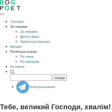
Головна
За темами
За темами
Дитячі вірші
Українські класики
Автори
Російська поезія
По теме
По авторам
Контакти
Телеграм-канал
Тебе, великий Господи, хвалім!