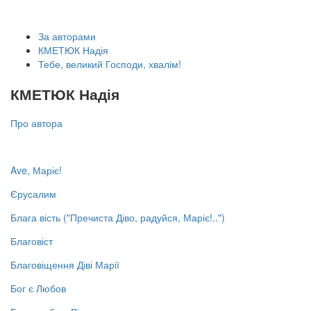
За авторами
КМЕТЮК Надія
Тебе, великий Господи, хвалім!
КМЕТЮК Надія
Про автора
Ave, Маріє!
Єрусалим
Блага вість ("Пречиста Діво, радуйся, Маріє!..")
Благовіст
Благовіщення Діві Марії
Бог є Любов