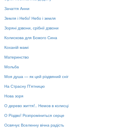
Зачаття Анни
Земля і Небо! Небо і земля
Зоряні дзвони, срібнії дзвони
Колискова для Божого Сина
Коханій мамі
Материнство
Мольба
Моя душа — як цей різдвяний сніг
На Страсну П'ятницю
Нова зоря
О дерево життя!.. Немов в колисці
О Різдво! Розпроміниться серце
Освячує Вселенну вічна радість