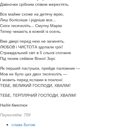
Дзвіночки срібним співом мерехтять.
Все майже схоже на дитячу мрію,
Лиш болісніше і рідніше все...
Сніги тисячоліть... Смутну Марію
Тепер чекають в кожній із осель.
Вже двері перед нею не зачинять.
ЛЮБОВ і ЧИСТОТА здолали гріх!
Страждальний світ в Її сльозі спочине
Під тихим сяйвом Вічної Зорі.
Як перший пастушок, прийде паломник —
Мов не було цих двох тисячоліть —
І мовить перед яслами в поклоні:
ТЕБЕ, ВЕЛИКИЙ ГОСПОДИ, ХВАЛІМ!
ТЕБЕ, ТЕРПЛЯЧИЙ ГОСПОДИ, ХВАЛІМ!
Надія Кметюк
Переглядів: 759
слава Богові