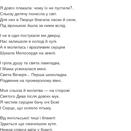
Я довго плакала: чому їх не пустили?..
Сльозу дитячу понесла у світ.
Для них в Творця благала ласки й сили,
Під зіронькою йшла за ними вслід.
І не в одні постукали ми дверці,
Нас залишали в холоді й хулі.
А я молилась і вразливим серцем
Шукала Милосердя на землі.
І гріла душу та свята лампадка,
І Мама усміхалася мені.
Свята Вечеря... Перша шоколадка.
Різдвяник на промерзлому вікні.
Моя сльоза й молитва — на сторожі
Святого Дива після довгих мук.
Я чистим серцем бачу очі Божі
І Серце, що осяяло пітьму.
Від янгольської тиші і блакиті
Здається ще смачнішою кутя.
Немов співочі квіти у букеті,