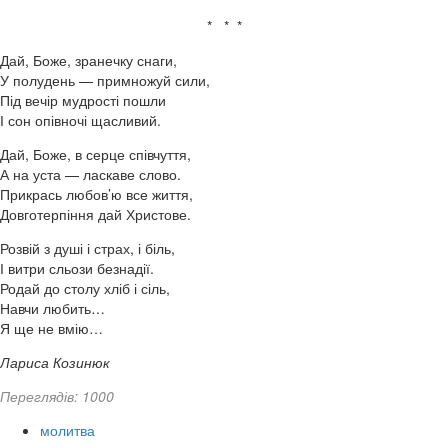
* * *
Дай, Боже, зранечку снаги,
У полудень — примножуй сили,
Під вечір мудрості пошли
І сон опівночі щасливий.
Дай, Боже, в серце співчуття,
А на уста — ласкаве слово.
Прикрась любов’ю все життя,
Довготерпіння дай Христове.
Розвій з душі і страх, і біль,
І витри сльози безнадії.
Родай до столу хліб і сіль,
Навчи любить…
Я ще не вмію…
Лариса Козинюк
Переглядів: 1000
молитва