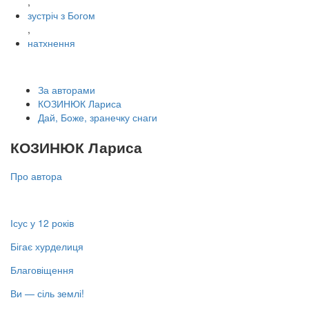
,
зустріч з Богом
,
натхнення
За авторами
КОЗИНЮК Лариса
Дай, Боже, зранечку снаги
КОЗИНЮК Лариса
Про автора
Ісус у 12 років
Бігає хурделиця
Благовіщення
Ви — сіль землі!