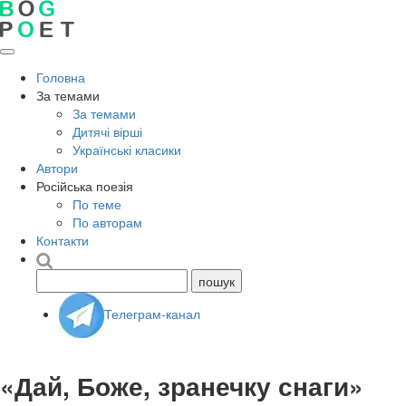
Головна
За темами
За темами
Дитячі вірші
Українські класики
Автори
Російська поезія
По теме
По авторам
Контакти
Телеграм-канал
«Дай, Боже, зранечку снаги»