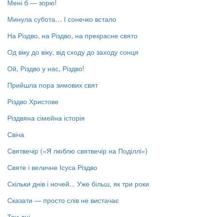
Мені б — зорю!
Минула субота… І сонечко встало
На Різдво, на Різдво, на прекрасне свято
Од віку до віку, від сходу до заходу сонця
Ой, Різдво у нас, Різдво!
Прийшла пора зимових свят
Різдво Христове
Різдвяна сімейна історія
Свіча
Святвечір («Я люблю святвечір на Поділлі»)
Святе і величне Ісуса Різдво
Скільки днів і ночей... Уже більш, як три роки
Сказати — просто слів не вистачає
Три дні