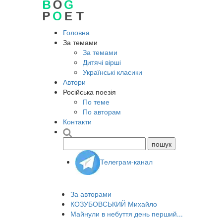
Головна
За темами
За темами
Дитячі вірші
Українські класики
Автори
Російська поезія
По теме
По авторам
Контакти
Телеграм-канал
За авторами
КОЗУБОВСЬКИЙ Михайло
Майнули в небуття день перший...