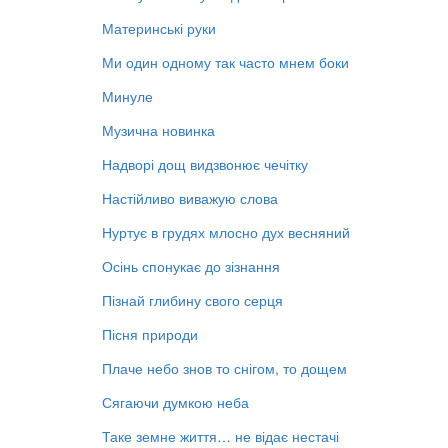
Материнські руки
Ми один одному так часто мнем боки
Минуле
Музична новинка
Надворі дощ видзвонює чечітку
Настійливо виважую слова
Нуртує в грудях млосно дух весняний
Осінь спонукає до зізнання
Пізнай глибину свого серця
Пісня природи
Плаче небо знов то снігом, то дощем
Сягаючи думкою неба
Таке земне життя… не відає нестачі