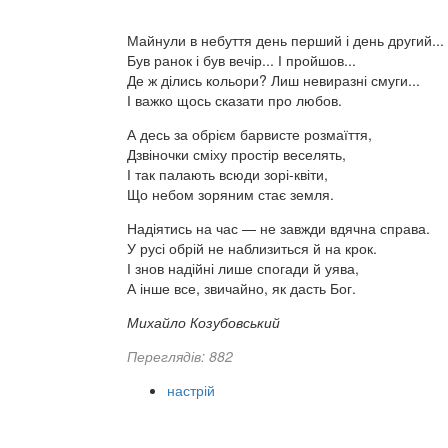
Майнули в небуття день перший і день другий...
Був ранок і був вечір... І пройшов...
Де ж ділись кольори? Лиш невиразні смуги...
І важко щось сказати про любов.
А десь за обрієм барвисте розмаїття,
Дзвіночки сміху простір веселять,
І так палають всюди зорі-квіти,
Що небом зоряним стає земля.
Надіятись на час — не завжди вдячна справа.
У русі обрій не наблизиться й на крок.
І знов надійні лише спогади й уява,
А інше все, звичайно, як дасть Бог.
Михайло Козубовський
Переглядів: 882
настрій