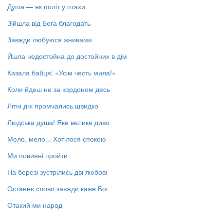
Душа — як політ у птахи
Зійшла від Бога благодать
Завжди любуюся жнивами
Йшла недостойна до достойних в дім
Казала бабця: «Усім честь мила!»
Коли йдеш не за кордоном десь
Літні дні промчались швидко
Людська душа! Яке велике диво
Мело, мело... Хотілося спокою
Ми повинні пройти
На березі зустрілись дві любові
Останнє слово завжди каже Бог
Отакий ми народ