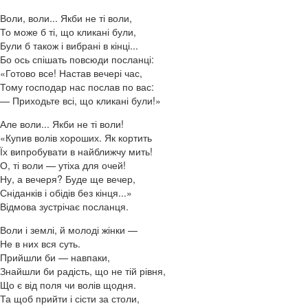
Воли, воли... Якби не ті воли,
То може б ті, що кликані були,
Були б також і вибрані в кінці...
Бо ось спішать повсюди посланці:
«Готово все! Настав вечері час,
Тому господар нас послав по вас:
— Приходьте всі, що кликані були!»
Але воли... Якби не ті воли!
«Купив волів хороших. Як кортить
Їх випробувати в найближчу мить!
О, ті воли — утіха для очей!
Ну, а вечеря? Буде ще вечер,
Сніданків і обідів без кінця...»
Відмова зустрічає посланця.
Воли і землі, й молоді жінки —
Не в них вся суть.
Прийшли би — навпаки,
Знайшли би радість, що не тій рівня,
Що є від поля чи волів щодня.
Та щоб прийти і сісти за столи,