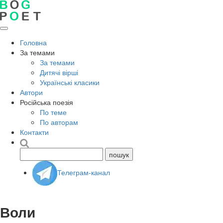
Головна
За темами
За темами
Дитячі вірші
Українські класики
Автори
Російська поезія
По теме
По авторам
Контакти
Телеграм-канал
Воли