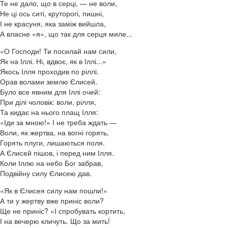
Те не дало, що в серці, — не воли,
Не ці ось ситі, круторогі, пишні,
І не красуня, яка заміж вийшла,
А власне «я», що так для серця миле...
«О Господи! Ти посилай нам сили,
Як на Іллі. Ні, вдвоє, як в Іллі...»
Якось Ілля проходив по ріллі.
Орав волами землю Єлисей.
Було все явним для Іллі очей:
При ділі чоловік: воли, рілля,
Та кидає на нього плащ Ілля:
«Іди за мною!» І не треба ждать —
Воли, як жертва, на вогні горять,
Горять плуги, лишаються поля.
А Єлисей пішов, і перед ним Ілля.
Коли Іллю на небо Бог забрав,
Подвійну силу Єлисею дав.
«Як в Єлисея силу нам пошли!»
А ти у жертву вже приніс воли?
Ще не приніс? «І спробувать кортить,
І на вечерю кличуть. Що за мить!