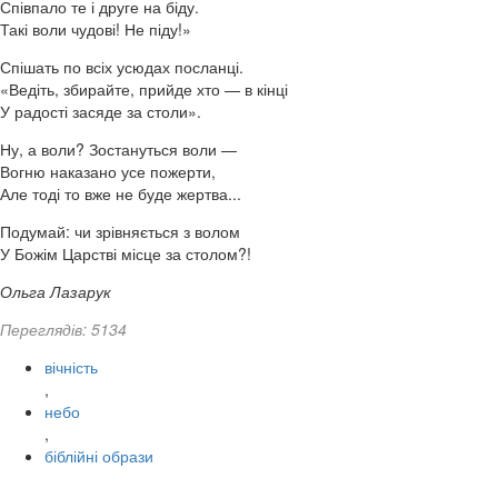
Співпало те і друге на біду.
Такі воли чудові! Не піду!»
Спішать по всіх усюдах посланці.
«Ведіть, збирайте, прийде хто — в кінці
У радості засяде за столи».
Ну, а воли? Зостануться воли —
Вогню наказано усе пожерти,
Але тоді то вже не буде жертва...
Подумай: чи зрівняється з волом
У Божім Царстві місце за столом?!
Ольга Лазарук
Переглядів: 5134
вічність
,
небо
,
біблійні образи