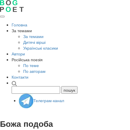
Головна
За темами
За темами
Дитячі вірші
Українські класики
Автори
Російська поезія
По теме
По авторам
Контакти
Телеграм-канал
Божа подоба