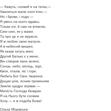
— Кажуть, схожий я на татка,—
Хвалиться мале хлоп’ятко.—
Ніс і брови, і хода —
Я увесь на нього вдавсь.
Тільки очі, й сам не втямлю,
Сині-сині, як у мами.
Та про це я не журюся,
Я ж люблю свою матусю.
А в небесній вишині,
Як казав татусь мені,
Другий Батько є у мене,
Він створив лани зелені,
Сонце, небо, місяць, зорі,
Квіти, птахів, ліс і гори.
Любить Бог Своє творіння,
Дощик шле, ясним промінням
Землю щедро зігріває —
Милість Господа безкрая.
Я на Нього бути схожим
Хочу — я ж подоба Божа!
Ольга Міцевська