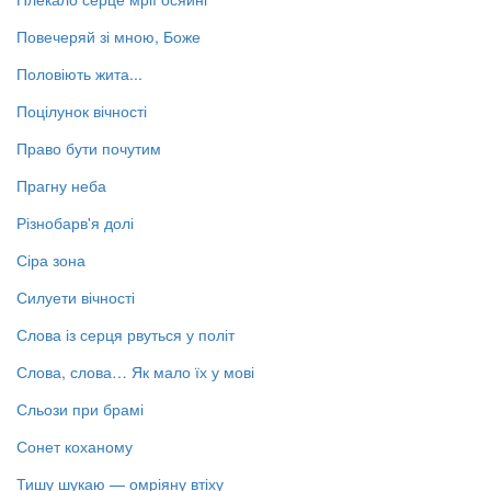
Повечеряй зі мною, Боже
Половіють жита...
Поцілунок вічності
Право бути почутим
Прагну неба
Різнобарв'я долі
Сіра зона
Силуети вічності
Слова із серця рвуться у політ
Слова, слова… Як мало їх у мові
Сльози при брамі
Сонет коханому
Тишу шукаю — омріяну втіху