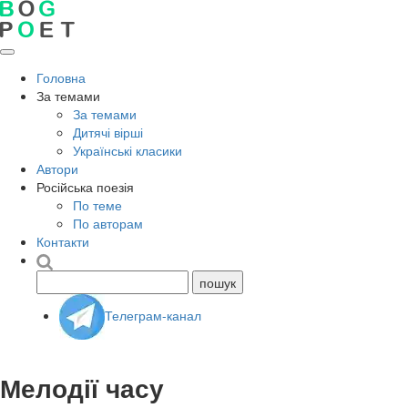
Головна
За темами
За темами
Дитячі вірші
Українські класики
Автори
Російська поезія
По теме
По авторам
Контакти
Телеграм-канал
Мелодії часу