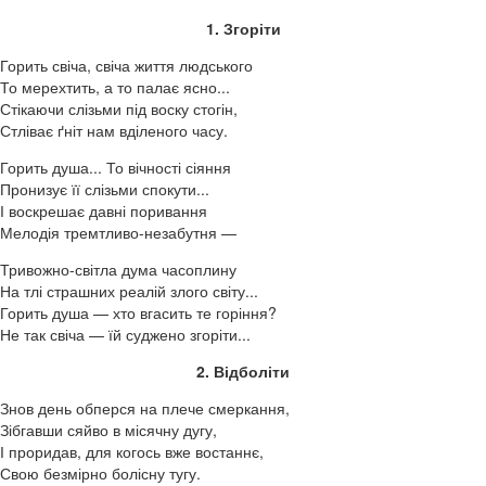
1. Згоріти
Горить свіча, свіча життя людського
То мерехтить, а то палає ясно...
Стікаючи слізьми під воску стогін,
Стліває ґніт нам вділеного часу.
Горить душа... То вічності сіяння
Пронизує її слізьми спокути...
І воскрешає давні поривання
Мелодія тремтливо-незабутня —
Тривожно-світла дума часоплину
На тлі страшних реалій злого світу...
Горить душа — хто вгасить те горіння?
Не так свіча — їй суджено згоріти...
2. Відболіти
Знов день обперся на плече смеркання,
Зібгавши сяйво в місячну дугу,
І проридав, для когось вже востаннє,
Свою безмірно болісну тугу.