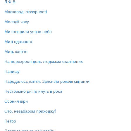
Л.Ф.В.
Маскарад ілюзорності
Мелодії часу
Ми створили уявне небо
Миті одвічного
Мить каяття
На перехресті доль людських скалічених
Напишу
Народилось життя. Заясніли рожеві світанки
Нестримно дні плинуть в роки
Осоння віри
Ото, незабаром приходжу!
Петро
Плекало серце мрії осяйні