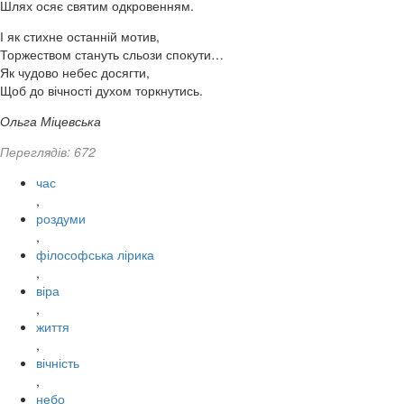
Шлях осяє святим одкровенням.
І як стихне останній мотив,
Торжеством стануть сльози спокути…
Як чудово небес досягти,
Щоб до вічності духом торкнутись.
Ольга Міцевська
Переглядів: 672
час
,
роздуми
,
філософська лірика
,
віра
,
життя
,
вічність
,
небо