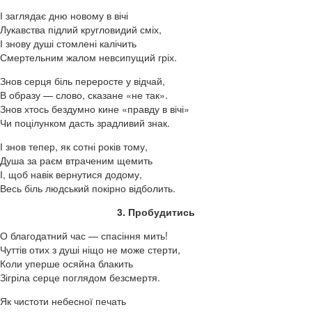
І заглядає дню новому в вічі
Лукавства підлий кругловидий сміх,
І знову душі стомлені калічить
Смертельним жалом невсипущий гріх.
Знов серця біль переросте у відчай,
В образу — слово, сказане «не так».
Знов хтось бездумно кине «правду в вічі»
Чи поцілунком дасть зрадливий знак.
І знов тепер, як сотні років тому,
Душа за раєм втраченим щемить
І, щоб навік вернутися додому,
Весь біль людський покірно відболить.
3. Пробудитись
О благодатний час — спасіння мить!
Чуттів отих з душі ніщо не може стерти,
Коли уперше осяйна блакить
Зігріла серце поглядом безсмертя.
Як чистоти небесної печать