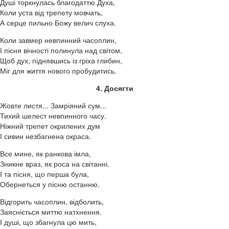
Душі торкнулась благодаттю Духа,
Коли уста від трепету мовчать,
А серце пильно Божу велич слуха.
Коли завмер невпинний часоплин,
І пісня вічності полинула над світом,
Щоб дух, піднявшись із гріха глибин,
Міг для життя нового пробудитись.
4. Досягти
Жовте листя... Замріяний сум...
Тихий шелест невпинного часу.
Ніжний трепет окрилених дум
І сивин незбагнена окраса.
Все мине, як ранкова імла,
Зникне враз, як роса на світанні.
І та пісня, що перша була,
Обернеться у пісню останню.
Відгорить часоплин, відболить,
Заясніється миттю натхнення.
І душі, що збагнула цю мить,