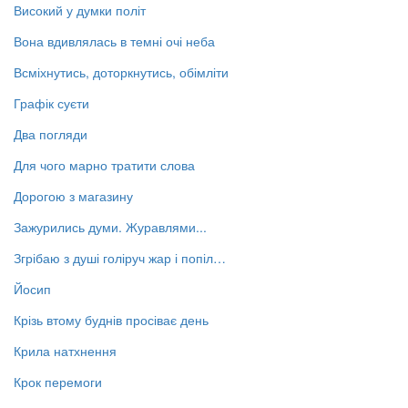
Високий у думки політ
Вона вдивлялась в темні очі неба
Всміхнутись, доторкнутись, обімліти
Графік суєти
Два погляди
Для чого марно тратити слова
Дорогою з магазину
Зажурились думи. Журавлями...
Згрібаю з душі голіруч жар і попіл…
Йосип
Крізь втому буднів просіває день
Крила натхнення
Крок перемоги