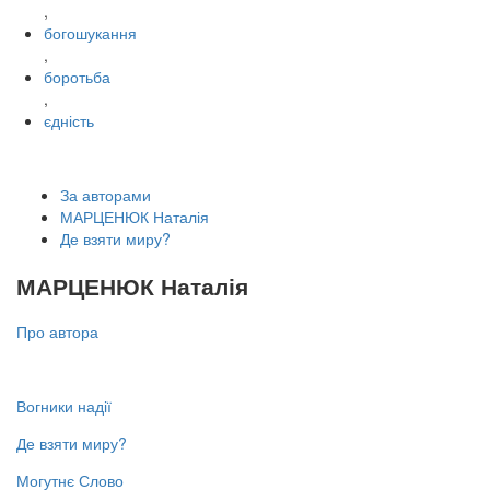
,
богошукання
,
боротьба
,
єдність
За авторами
МАРЦЕНЮК Наталія
Де взяти миру?
МАРЦЕНЮК Наталія
Про автора
Вогники надії
Де взяти миру?
Могутнє Слово