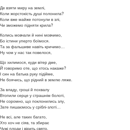
Де взяти миру на землі,
Коли жорстокість душі полонила?
Коли вже майже потонули в злі,
Чи зможемо підняти крила?
Колись мовчали й нині мовчимо,
Бо істини уперто боїмося.
Та за фальшиве навіть кричимо…
Ну чом у нас так повелося,
Що хилимося, куди вітер дме,
Й говоримо оте, що хтось накаже?
І син на батька руку підійме,
Не боячись, що рідний в землю ляже.
За владу, гроші й похвалу
Втопили серце у страшнім болоті,
Не соромно, що поклонились злу,
Зате пишаємось у сріблі-злоті…
Не всі, але таких багато,
Хто хоч не сіяв, та збирає
Чужі плоди і вірить свято,