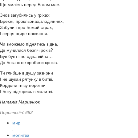
Що милість перед Богом має.
Знов загубились у гріхах:
Брехні, прокльонах,злодіяннях,
Забули і про Божий страх,
І серця щире покаяння.
Чи зможемо піднятись з дна,
Де мучилися безліч років?
Був бунт і не одна війна…
До Бога ж не зробили кроків.
Ти глибше в душу зазирни
І не шукай рятунку в битві,
Кордони гніву перетни
І Богу підкорись в молитві.
Наталія Марценюк
Переглядів: 682
мир
,
молитва