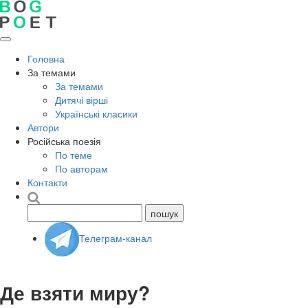
Головна
За темами
За темами
Дитячі вірші
Українські класики
Автори
Російська поезія
По теме
По авторам
Контакти
Телеграм-канал
Де взяти миру?