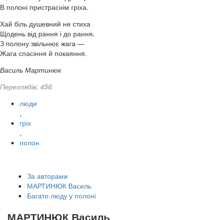
В полоні пристраснім гріха.
Хай біль душевний не стиха
Щодень від рання і до рання.
З полону звільнює жага —
Жага спасіння й покаяння.
Василь Мартинюк
Переглядів: 456
люди
,
гріх
,
полон
За авторами
МАРТИНЮК Василь
Багато люду у полоні
МАРТИНЮК Василь