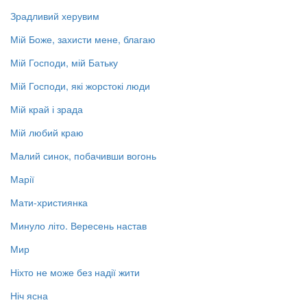
Зрадливий херувим
Мій Боже, захисти мене, благаю
Мій Господи, мій Батьку
Мій Господи, які жорстокі люди
Мій край і зрада
Мій любий краю
Малий синок, побачивши вогонь
Марії
Мати-християнка
Минуло літо. Вересень настав
Мир
Ніхто не може без надії жити
Ніч ясна