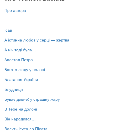
Про автора
Ісав
А істинна любов у серці — жертва
А ніч тоді була…
Апостол Петро
Багато люду у полоні
Благання України
Блудниця
Буває дивне: у страшну жару
В Тебе на долоні
Він народився…
Ведуть Ісуса до Пілата