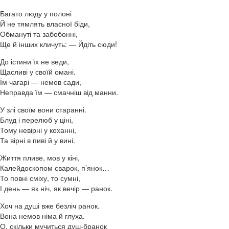
Багато люду у полоні
Й не тямлять власної біди,
Обмануті та забобонні,
Ще й інших кличуть: — Йдіть сюди!
До істини їх не веди,
Щасливі у своїй омані.
Їм чагарі — немов сади,
Неправда їм — смачніш від манни.
У злі своїм вони старанні.
Блуд і перелюб у ціні,
Тому невірні у коханні,
Та вірні в пиві й у вині.
Життя пливе, мов у кіні,
Калейдоскопом сварок, п’янок…
То повні сміху, то сумні,
І день — як ніч, як вечір — ранок.
Хоч на душі вже безліч ранок.
Вона немов німа й глуха.
О, скільки мучиться душ-бранок