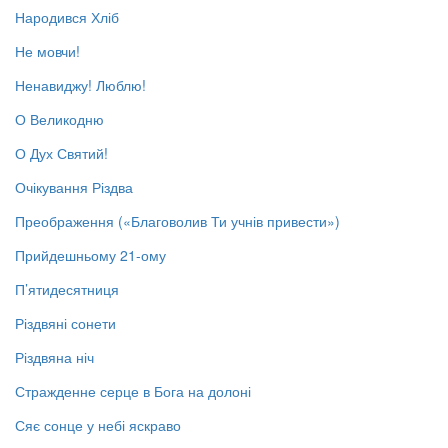
Народився Хліб
Не мовчи!
Ненавиджу! Люблю!
О Великодню
О Дух Святий!
Очікування Різдва
Преображення («Благоволив Ти учнів привести»)
Прийдешньому 21-ому
П’ятидесятниця
Різдвяні сонети
Різдвяна ніч
Стражденне серце в Бога на долоні
Сяє сонце у небі яскраво