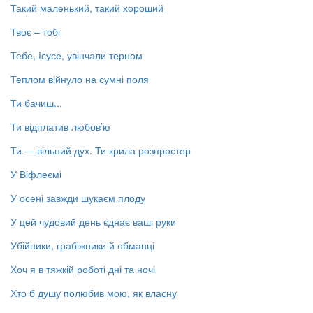
Такий маленький, такий хороший
Твоє – тобі
Тебе, Ісусе, увінчали терном
Теплом війнуло на сумні поля
Ти бачиш...
Ти відплатив любов’ю
Ти — вільний дух. Ти крила розпростер
У Віфлеємі
У осені завжди шукаєм плоду
У цей чудовий день єднає ваші руки
Убійники, грабіжники й обманці
Хоч я в тяжкій роботі дні та ночі
Хто б душу полюбив мою, як власну