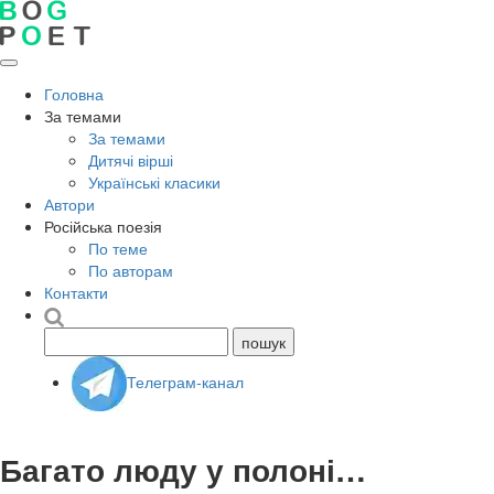
Головна
За темами
За темами
Дитячі вірші
Українські класики
Автори
Російська поезія
По теме
По авторам
Контакти
Телеграм-канал
Багато люду у полоні…