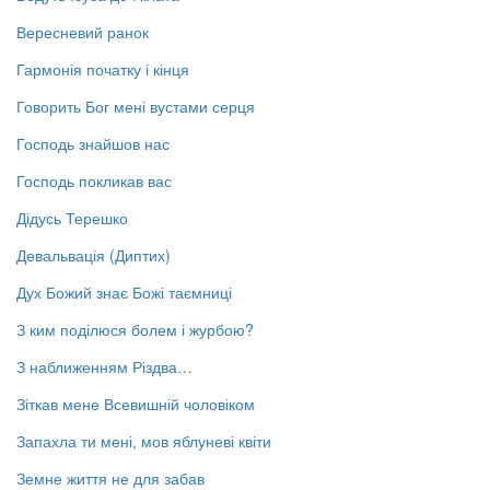
Вересневий ранок
Гармонія початку і кінця
Говорить Бог мені вустами серця
Господь знайшов нас
Господь покликав вас
Дідусь Терешко
Девальвація (Диптих)
Дух Божий знає Божі таємниці
З ким поділюся болем і журбою?
З наближенням Різдва…
Зіткав мене Всевишній чоловіком
Запахла ти мені, мов яблуневі квіти
Земне життя не для забав