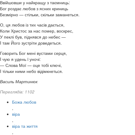
Ввійшовши у найкращу з таємниць:
Бог роздає любов з ясних криниць
Безмірно — стільки, скільки заманеться.
О, ця любов із тих часів дається,
Коли Христос за нас помер, воскрес,
У пеклі був, піднявся до небес —
I там Його зустріти доведеться.
Говорить Бог мені вустами серця,
I чую я удень i уночі:
— Слова Мої — оце тобі ключі,
I тільки ними небо відімкнеться.
Василь Мартинюк
Переглядів: 1102
Божа любов
,
віра
,
віра та життя
,