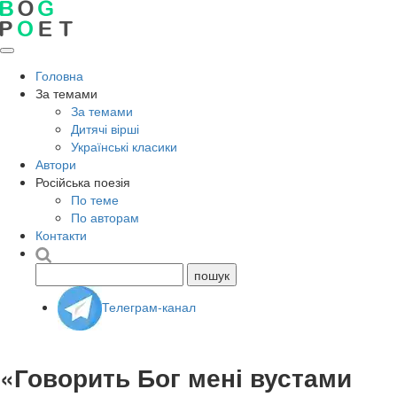
Головна
За темами
За темами
Дитячі вірші
Українські класики
Автори
Російська поезія
По теме
По авторам
Контакти
Телеграм-канал
«Говорить Бог мені вустами