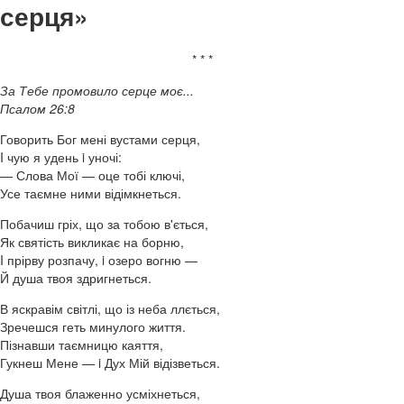
серця»
* * *
За Тебе промовило серце моє...
Псалом 26:8
Говорить Бог мені вустами серця,
I чую я удень i уночі:
— Слова Мої — оце тобі ключі,
Усе таємне ними відімкнеться.
Побачиш гріх, що за тобою в'ється,
Як святість викликає на борню,
I прірву розпачу, i озеро вогню —
Й душа твоя здригнеться.
В яскравім світлі, що із неба ллється,
Зречешся геть минулого життя.
Пізнавши таємницю каяття,
Гукнеш Мене — i Дух Мій відізветься.
Душа твоя блаженно усміхнеться,