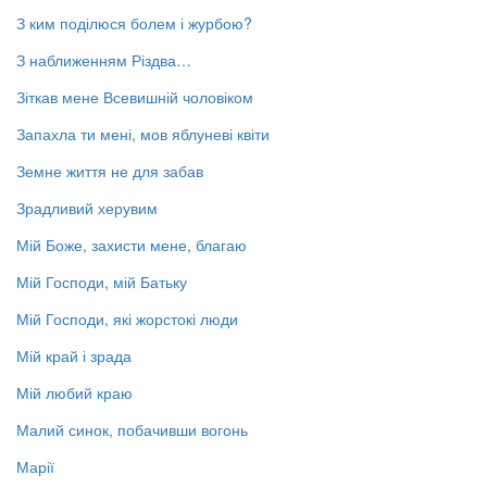
З ким поділюся болем і журбою?
З наближенням Різдва…
Зіткав мене Всевишній чоловіком
Запахла ти мені, мов яблуневі квіти
Земне життя не для забав
Зрадливий херувим
Мій Боже, захисти мене, благаю
Мій Господи, мій Батьку
Мій Господи, які жорстокі люди
Мій край і зрада
Мій любий краю
Малий синок, побачивши вогонь
Марії