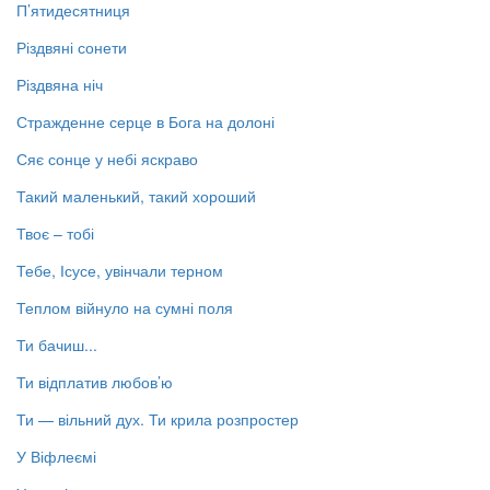
П’ятидесятниця
Різдвяні сонети
Різдвяна ніч
Стражденне серце в Бога на долоні
Сяє сонце у небі яскраво
Такий маленький, такий хороший
Твоє – тобі
Тебе, Ісусе, увінчали терном
Теплом війнуло на сумні поля
Ти бачиш...
Ти відплатив любов’ю
Ти — вільний дух. Ти крила розпростер
У Віфлеємі