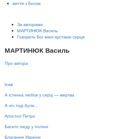
життя з Богом
За авторами
МАРТИНЮК Василь
Говорить Бог мені вустами серця
МАРТИНЮК Василь
Про автора
Ісав
А істинна любов у серці — жертва
А ніч тоді була…
Апостол Петро
Багато люду у полоні
Благання України