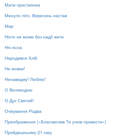
Мати-християнка
Минуло літо. Вересень настав
Мир
Ніхто не може без надії жити
Ніч ясна
Народився Хліб
Не мовчи!
Ненавиджу! Люблю!
О Великодню
О Дух Святий!
Очікування Різдва
Преображення («Благоволив Ти учнів привести»)
Прийдешньому 21-ому