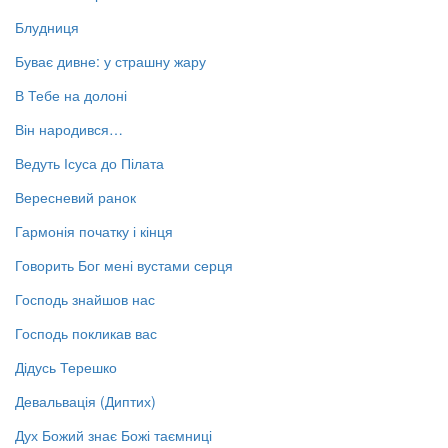
Блудниця
Буває дивне: у страшну жару
В Тебе на долоні
Він народився…
Ведуть Ісуса до Пілата
Вересневий ранок
Гармонія початку і кінця
Говорить Бог мені вустами серця
Господь знайшов нас
Господь покликав вас
Дідусь Терешко
Девальвація (Диптих)
Дух Божий знає Божі таємниці