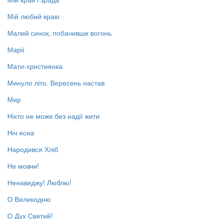
Мій любий краю
Малий синок, побачивши вогонь
Марії
Мати-християнка
Минуло літо. Вересень настав
Мир
Ніхто не може без надії жити
Ніч ясна
Народився Хліб
Не мовчи!
Ненавиджу! Люблю!
О Великодню
О Дух Святий!