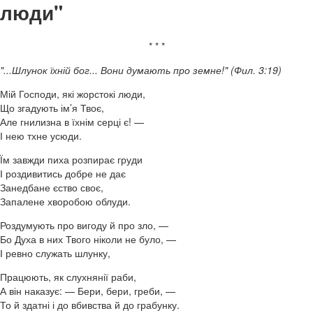
люди"
* * *
"...Шлунок їхній бог... Вони думають про земне!" (Фил. 3:19)
Мій Господи, які жорстокі люди,
Що згадують ім’я Твоє,
Але гнилизна в їхнім серці є! —
І нею тхне усюди.
Їм завжди пиха розпирає груди
І роздивитись добре не дає
Занедбане єство своє,
Запалене хворобою облуди.
Роздумують про вигоду й про зло, —
Бо Духа в них Твого ніколи не було, —
І ревно служать шлунку,
Працюють, як слухнянії раби,
А він наказує: — Бери, бери, греби, —
То й здатні і до вбивства й до грабунку.