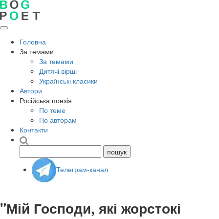
Головна
За темами
За темами
Дитячі вірші
Українські класики
Автори
Російська поезія
По теме
По авторам
Контакти
Телеграм-канал
"Мій Господи, які жорстокі