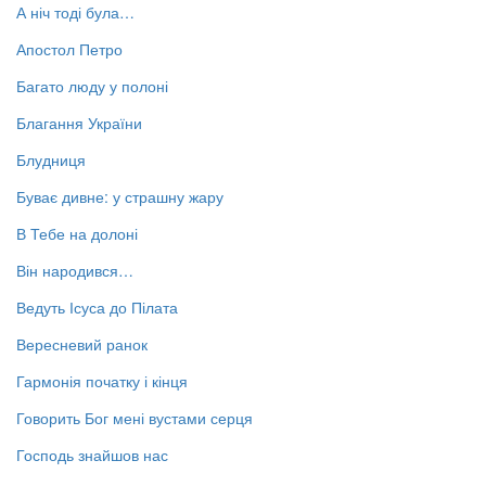
А ніч тоді була…
Апостол Петро
Багато люду у полоні
Благання України
Блудниця
Буває дивне: у страшну жару
В Тебе на долоні
Він народився…
Ведуть Ісуса до Пілата
Вересневий ранок
Гармонія початку і кінця
Говорить Бог мені вустами серця
Господь знайшов нас