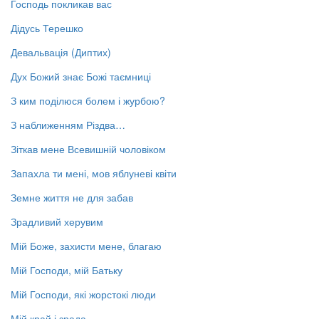
Господь покликав вас
Дідусь Терешко
Девальвація (Диптих)
Дух Божий знає Божі таємниці
З ким поділюся болем і журбою?
З наближенням Різдва…
Зіткав мене Всевишній чоловіком
Запахла ти мені, мов яблуневі квіти
Земне життя не для забав
Зрадливий херувим
Мій Боже, захисти мене, благаю
Мій Господи, мій Батьку
Мій Господи, які жорстокі люди
Мій край і зрада