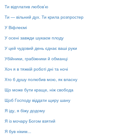
Ти відплатив любов’ю
Ти — вільний дух. Ти крила розпростер
У Віфлеємі
У осені завжди шукаєм плоду
У цей чудовий день єднає ваші руки
Убійники, грабіжники й обманці
Хоч я в тяжкій роботі дні та ночі
Хто б душу полюбив мою, як власну
Що може бути краще, ніж свобода
Щоб Господу віддати щиру шану
Я іду, я біжу додому
Я із мочару Богом взятий
Я був ніким...