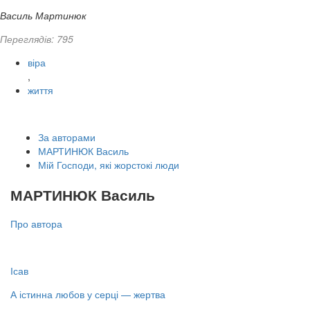
Василь Мартинюк
Переглядів: 795
віра
,
життя
За авторами
МАРТИНЮК Василь
Мій Господи, які жорстокі люди
МАРТИНЮК Василь
Про автора
Ісав
А істинна любов у серці — жертва