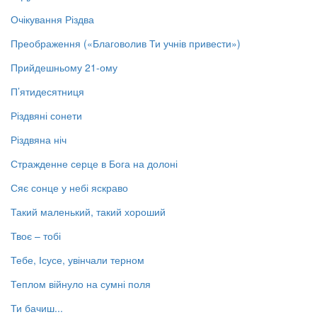
Очікування Різдва
Преображення («Благоволив Ти учнів привести»)
Прийдешньому 21-ому
П’ятидесятниця
Різдвяні сонети
Різдвяна ніч
Стражденне серце в Бога на долоні
Сяє сонце у небі яскраво
Такий маленький, такий хороший
Твоє – тобі
Тебе, Ісусе, увінчали терном
Теплом війнуло на сумні поля
Ти бачиш...