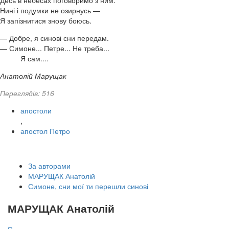
Десь в небесах поговоримо з ним.
Нині і подумки не озирнусь —
Я запізнитися знову боюсь.
— Добре, я синові сни передам.
— Симоне... Петре... Не треба...
Я сам....
Анатолій Марущак
Переглядів: 516
апостоли
,
апостол Петро
За авторами
МАРУЩАК Анатолій
Симоне, сни мої ти перешли синові
МАРУЩАК Анатолій