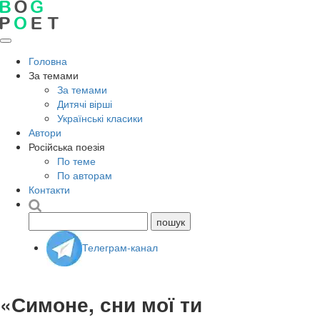
Головна
За темами
За темами
Дитячі вірші
Українські класики
Автори
Російська поезія
По теме
По авторам
Контакти
Телеграм-канал
«Симоне, сни мої ти