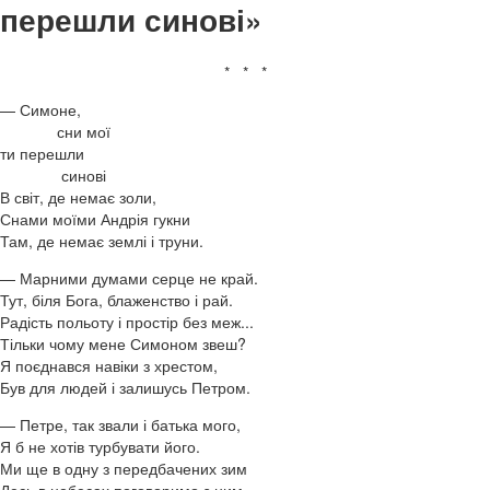
перешли синові»
* * *
— Симоне,
сни мої
ти перешли
синові
В світ, де немає золи,
Снами моїми Андрія гукни
Там, де немає землі і труни.
— Марними думами серце не край.
Тут, біля Бога, блаженство і рай.
Радість польоту і простір без меж...
Тільки чому мене Симоном звеш?
Я поєднався навіки з хрестом,
Був для людей і залишусь Петром.
— Петре, так звали і батька мого,
Я б не хотів турбувати його.
Ми ще в одну з передбачених зим