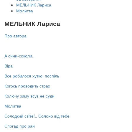
МЕЛЬНИК Лариса
Молитва
МЕЛЬНИК Лариса
Про автора
А сини-соколи...
Віра
Все робилося хутко, поспіль
Когось проводить страх
Колючу зиму всує не суди
Молитва
Солодкий свiте!.. Солоно від тебе
Спогад про рай