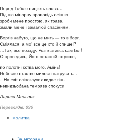
Перед Тобою ниціють слова…
Під цю мінорну проповідь осінню
зроби мене простою, як трава,
змали мене і замалюй спасінням.
Боргів набуто, що не мить — то в борг.
Сміялася, а мо' все це хто й спише!?
…Так, все позаду. Розплативсь сам Бог!
О проведись, Його останній штрише,
по полотні єства мого. Амінь!
Небесне птаство милості натрусить...
...На світ сліпоглухих кидає тінь
невидзьобана темрява спокуси.
Лариса Мельник
Переглядів: 896
молитва
За авторами