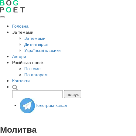
Головна
За темами
За темами
Дитячі вірші
Українські класики
Автори
Російська поезія
По теме
По авторам
Контакти
Телеграм-канал
Молитва