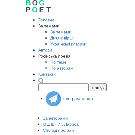
Головна
За темами
За темами
Дитячі вірші
Українські класики
Автори
Російська поезія
По теме
По авторам
Контакти
Телеграм-канал
За авторами
МЕЛЬНИК Лариса
Спогад про рай