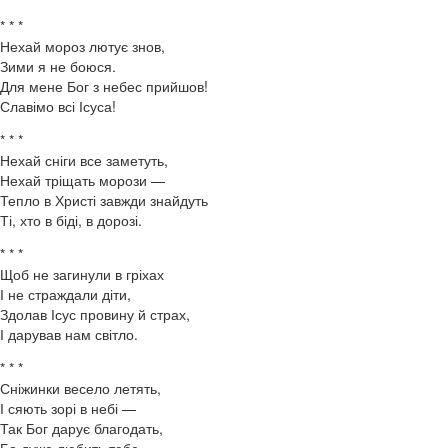
* * *
Нехай мороз лютує знов,
Зими я не боюся.
Для мене Бог з небес прийшов!
Славімо всі Ісуса!
* * *
Нехай сніги все заметуть,
Нехай тріщать морози —
Тепло в Христі завжди знайдуть
Ті, хто в біді, в дорозі.
* * *
Щоб не загинули в гріхах
І не страждали діти,
Здолав Ісус провину й страх,
І дарував нам світло.
* * *
Сніжинки весело летять,
І сяють зорі в небі —
Так Бог дарує благодать,