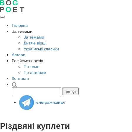
Головна
За темами
За темами
Дитячі вірші
Українські класики
Автори
Російська поезія
По теме
По авторам
Контакти
Телеграм-канал
Різдвяні куплети