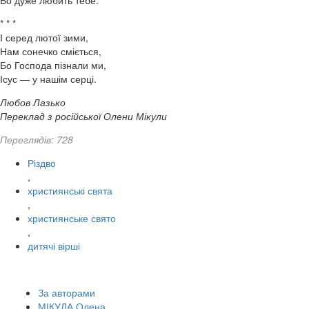
Бо дуже любить тебе.
* * *
І серед лютої зими,
Нам сонечко сміється,
Бо Господа пізнали ми,
Ісус — у нашім серці.
Любов Лазько
Переклад з російської Олени Мікули
Переглядів: 728
Різдво
,
християнські свята
,
християнське свято
,
дитячі вірші
За авторами
МІКУЛА Олена