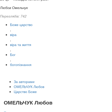
Любов Омельчук
Переглядів: 742
Боже царство
,
віра
,
віра та життя
,
Бог
,
богопізнання
За авторами
ОМЕЛЬЧУК Любов
Царство Боже
ОМЕЛЬЧУК Любов