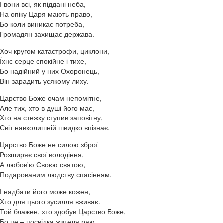
І вони всі, як піддані неба,
На опіку Царя мають право,
Бо коли виникає потреба,
Громадян захищає держава.
Хоч кругом катастрофи, циклони,
Їхнє серце спокійне і тихе,
Бо надійний у них Охоронець,
Він зарадить усякому лиху.
Царство Боже очам непомітне,
Але тих, хто в душі його має,
Хто на стежку ступив заповітну,
Світ навколишній швидко впізнає.
Царство Боже не силою зброї
Розширяє свої володіння,
А любов'ю Своєю святою,
Подарованим людству спасінням.
І надбати його може кожен,
Хто для цього зусилля вживає.
Той блажен, хто здобув Царство Боже,
Бо це – посвідка жителя раю.