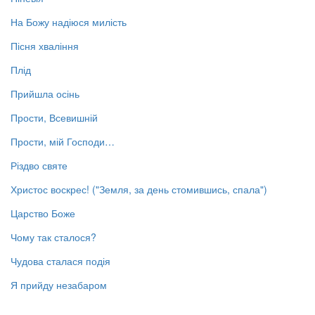
На Божу надіюся милість
Пісня хваління
Плід
Прийшла осінь
Прости, Всевишній
Прости, мій Господи…
Різдво святе
Христос воскрес! ("Земля, за день стомившись, спала")
Царство Боже
Чому так сталося?
Чудова сталася подія
Я прийду незабаром