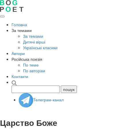
Головна
За темами
За темами
Дитячі вірші
Українські класики
Автори
Російська поезія
По теме
По авторам
Контакти
Телеграм-канал
Царство Боже