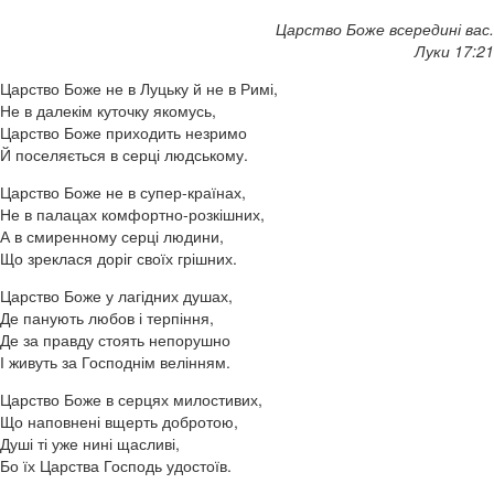
Царство Боже всередині вас.
Луки 17:21
Царство Боже не в Луцьку й не в Римі,
Не в далекім куточку якомусь,
Царство Боже приходить незримо
Й поселяється в серці людському.
Царство Боже не в супер-країнах,
Не в палацах комфортно-розкішних,
А в смиренному серці людини,
Що зреклася доріг своїх грішних.
Царство Боже у лагідних душах,
Де панують любов і терпіння,
Де за правду стоять непорушно
І живуть за Господнім велінням.
Царство Боже в серцях милостивих,
Що наповнені вщерть добротою,
Душі ті уже нині щасливі,
Бо їх Царства Господь удостоїв.