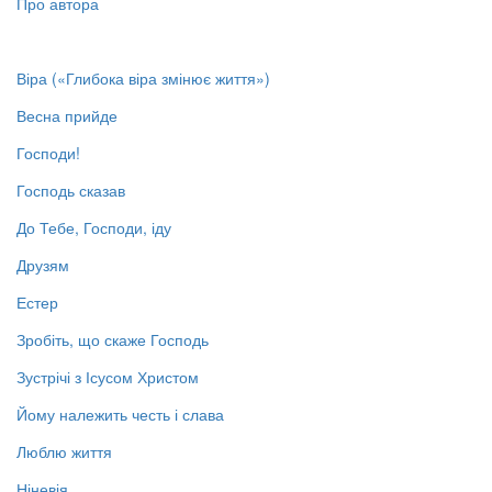
Про автора
Віра («Глибока віра змінює життя»)
Весна прийде
Господи!
Господь сказав
До Тебе, Господи, іду
Друзям
Естер
Зробіть, що скаже Господь
Зустрічі з Ісусом Христом
Йому належить честь і слава
Люблю життя
Ніневія