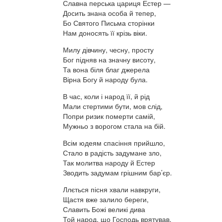
Славна перська цариця Естер —
Досить знана особа й тепер,
Бо Святого Письма сторінки
Нам доносять її крізь віки.
Милу дівчину, чесну, просту
Бог підняв на значну висоту,
Та вона біля благ джерела
Вірна Богу й народу була.
В час, коли і народ її, й рід
Мали стертими бути, мов слід,
Попри ризик померти самій,
Мужньо з ворогом стала на бій.
Всім юдеям спасіння прийшло,
Стало в радість задумане зло,
Так молитва народу й Естер
Зводить задумам грішним бар’єр.
Ллється пісня хвали навкруги,
Щастя вже залило береги,
Славить Божі великі дива
Той народ, що Господь врятував.