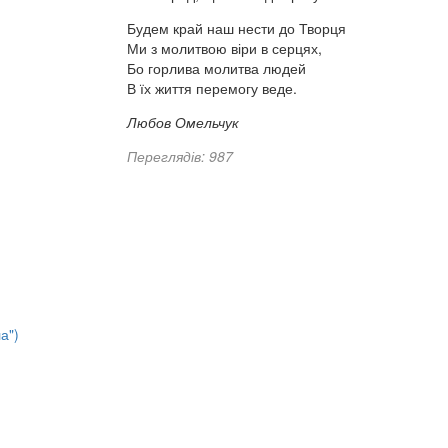
Будем край наш нести до Творця
Ми з молитвою віри в серцях,
Бо горлива молитва людей
В їх життя перемогу веде.
Любов Омельчук
Переглядів: 987
а")