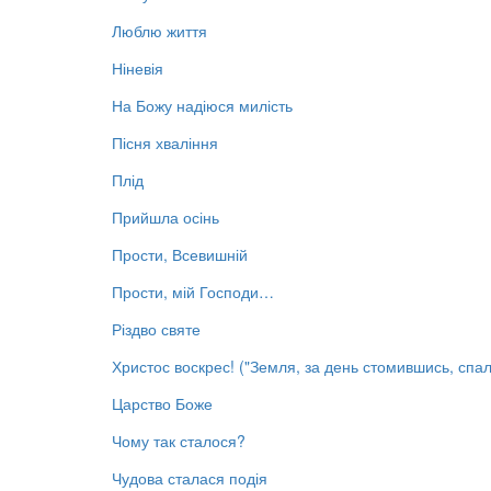
Люблю життя
Ніневія
На Божу надіюся милість
Пісня хваління
Плід
Прийшла осінь
Прости, Всевишній
Прости, мій Господи…
Різдво святе
Христос воскрес! ("Земля, за день стомившись, спал
Царство Боже
Чому так сталося?
Чудова сталася подія