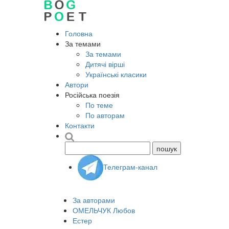
Головна
За темами
За темами
Дитячі вірші
Українські класики
Автори
Російська поезія
По теме
По авторам
Контакти
Телеграм-канал
За авторами
ОМЕЛЬЧУК Любов
Естер