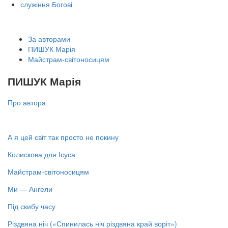
служіння Богові
За авторами
ПИШУК Марія
Майстрам-світоносицям
ПИШУК Марія
Про автора
А я цей світ так просто не покину
Колискова для Ісуса
Майстрам-світоносицям
Ми — Ангели
Під скибу часу
Різдвяна ніч («Спинилась ніч різдвяна край воріт»)