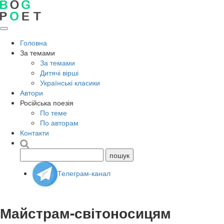
Головна
За темами
За темами
Дитячі вірші
Українські класики
Автори
Російська поезія
По теме
По авторам
Контакти
Телеграм-канал
Майстрам-світоносицям