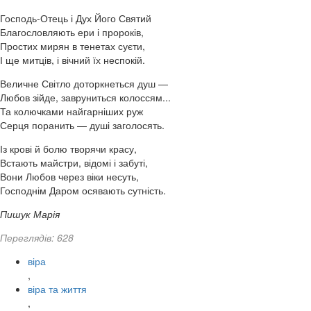
Господь-Отець і Дух Його Святий
Благословляють ери і пророків,
Простих мирян в тенетах суєти,
І ще митців, і вічний їх неспокій.
Величне Світло доторкнеться душ —
Любов зійде, завруниться колоссям...
Та колючками найгарніших руж
Серця поранить — душі заголосять.
Із крові й болю творячи красу,
Встають майстри, відомі і забуті,
Вони Любов через віки несуть,
Господнім Даром осявають сутність.
Пишук Марія
Переглядів: 628
віра
,
віра та життя
,