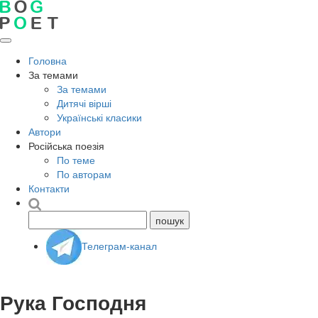
Головна
За темами
За темами
Дитячі вірші
Українські класики
Автори
Російська поезія
По теме
По авторам
Контакти
Телеграм-канал
Рука Господня