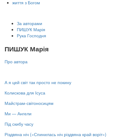
життя з Богом
За авторами
ПИШУК Марія
Рука Господня
ПИШУК Марія
Про автора
А я цей світ так просто не покину
Колискова для Ісуса
Майстрам-світоносицям
Ми — Ангели
Під скибу часу
Різдвяна ніч («Спинилась ніч різдвяна край воріт»)