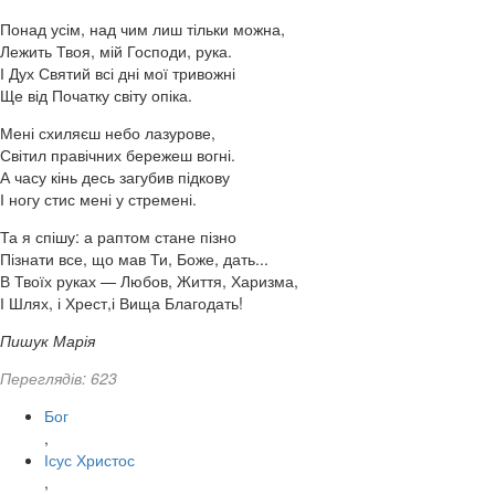
Понад усім, над чим лиш тільки можна,
Лежить Твоя, мій Господи, рука.
І Дух Святий всі дні мої тривожні
Ще від Початку світу опіка.
Мені схиляєш небо лазурове,
Світил правічних бережеш вогні.
А часу кінь десь загубив підкову
І ногу стис мені у стремені.
Та я спішу: а раптом стане пізно
Пізнати все, що мав Ти, Боже, дать...
В Твоїх руках — Любов, Життя, Харизма,
І Шлях, і Хрест,і Вища Благодать!
Пишук Марія
Переглядів: 623
Бог
,
Ісус Христос
,