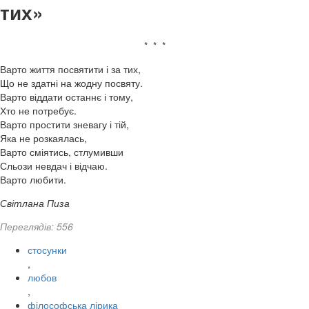
тих»
* * *
Варто життя посвятити і за тих,
Що не здатні на жодну посвяту.
Варто віддати останнє і тому,
Хто не потребує.
Варто простити зневагу і тій,
Яка не розкаялась,
Варто сміятись, стлумивши
Сльози невдач і відчаю.
Варто любити.
Світлана Пиза
Переглядів: 556
стосунки
,
любов
,
філософська лірика