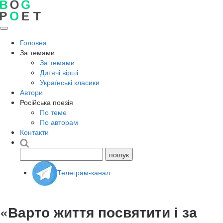
Головна
За темами
За темами
Дитячі вірші
Українські класики
Автори
Російська поезія
По теме
По авторам
Контакти
Телеграм-канал
«Варто життя посвятити і за