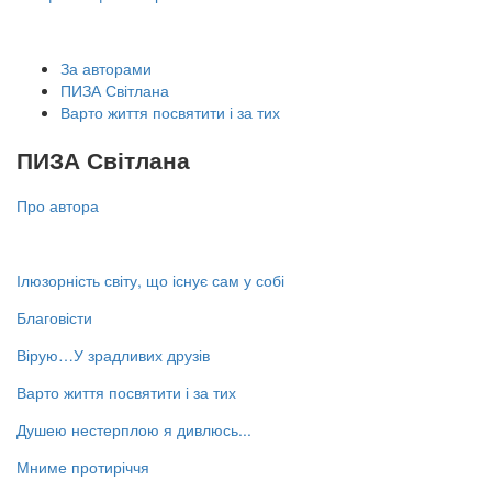
За авторами
ПИЗА Світлана
Варто життя посвятити і за тих
ПИЗА Світлана
Про автора
Ілюзорність світу, що існує сам у собі
Благовісти
Вірую…У зрадливих друзів
Варто життя посвятити і за тих
Душею нестерплою я дивлюсь...
Мниме протиріччя