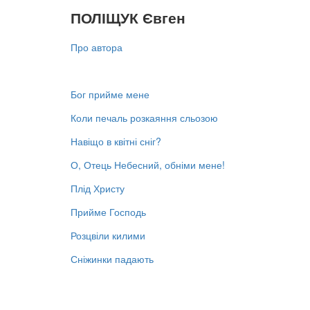
ПОЛІЩУК Євген
Про автора
Бог прийме мене
Коли печаль розкаяння сльозою
Навіщо в квітні сніг?
О, Отець Небесний, обніми мене!
Плід Христу
Прийме Господь
Розцвіли килими
Сніжинки падають