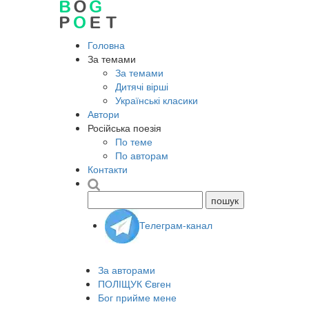
Головна
За темами
За темами
Дитячі вірші
Українські класики
Автори
Російська поезія
По теме
По авторам
Контакти
Телеграм-канал
За авторами
ПОЛІЩУК Євген
Бог прийме мене