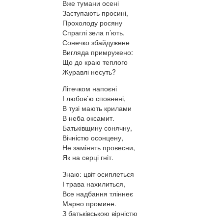
Вже тумани осені
Заступають просині,
Прохолоду росяну
Спраглі зела п’ють.
Сонечко збайдужене
Вигляда примружено:
Що до краю теплого
Журавлі несуть?
Літечком напоєні
І любов’ю сповнені,
В тузі мають крилами
В неба оксамит.
Батьківщину сонячну,
Вічністю осонцену,
Не замінять провесни,
Як на серці гніт.
Знаю: цвіт осиплеться
І трава нахилиться,
Все надбання тліннеє
Марно промине.
З батьківською вірністю