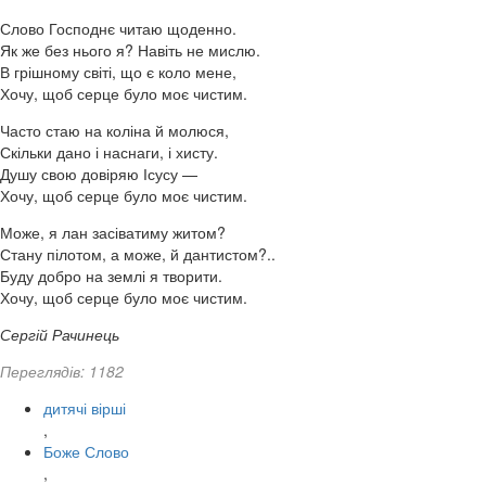
Слово Господнє читаю щоденно.
Як же без нього я? Навіть не мислю.
В грішному світі, що є коло мене,
Хочу, щоб серце було моє чистим.
Часто стаю на коліна й молюся,
Скільки дано і наснаги, і хисту.
Душу свою довіряю Ісусу —
Хочу, щоб серце було моє чистим.
Може, я лан засіватиму житом?
Стану пілотом, а може, й дантистом?..
Буду добро на землі я творити.
Хочу, щоб серце було моє чистим.
Сергій Рачинець
Переглядів: 1182
дитячі вірші
,
Боже Слово
,