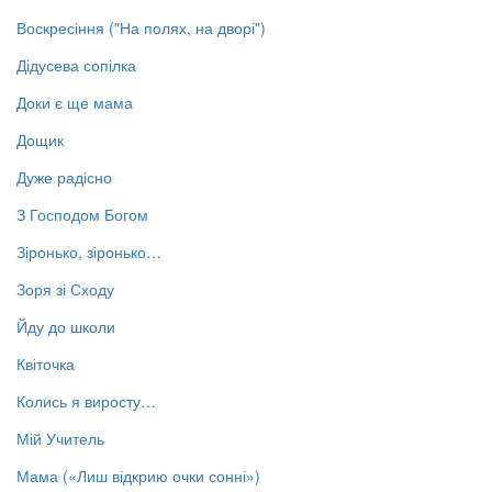
Воскресіння ("На полях, на дворі")
Дідусева сопілка
Доки є ще мама
Дощик
Дуже радісно
З Господом Богом
Зіронько, зіронько…
Зоря зі Сходу
Йду до школи
Квіточка
Колись я виросту…
Мій Учитель
Мама («Лиш відкрию очки сонні»)