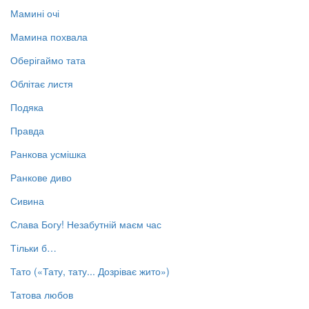
Мамині очі
Мамина похвала
Оберігаймо тата
Облітає листя
Подяка
Правда
Ранкова усмішка
Ранкове диво
Сивина
Слава Богу! Незабутній маєм час
Тільки б…
Тато («Тату, тату... Дозріває жито»)
Татова любов