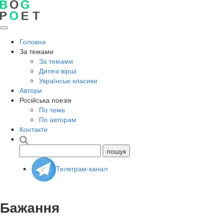
Головна
За темами
За темами
Дитячі вірші
Українські класики
Автори
Російська поезія
По теме
По авторам
Контакти
Телеграм-канал
Бажання