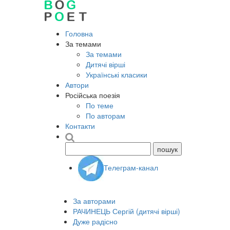
Головна
За темами
За темами
Дитячі вірші
Українські класики
Автори
Російська поезія
По теме
По авторам
Контакти
Телеграм-канал
За авторами
РАЧИНЕЦЬ Сергій (дитячі вірші)
Дуже радісно