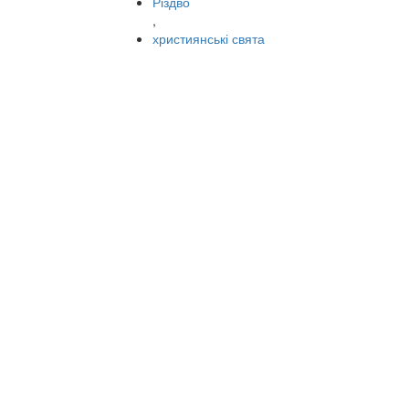
Різдво
,
християнські свята