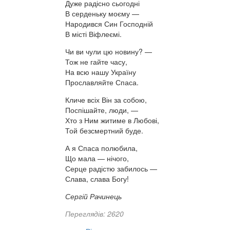
Дуже радісно сьогодні
В серденьку моєму —
Народився Син Господній
В місті Віфлеємі.
Чи ви чули цю новину? —
Тож не гайте часу,
На всю нашу Україну
Прославляйте Спаса.
Кличе всіх Він за собою,
Поспішайте, люди, —
Хто з Ним житиме в Любові,
Той безсмертний буде.
А я Спаса полюбила,
Що мала — нічого,
Серце радістю забилось —
Слава, слава Богу!
Сергій Рачинець
Переглядів: 2620