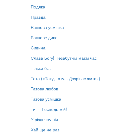
Подяка
Правда
Ранкова усмішка
Ранкове диво
Сивина
Слава Богу! Незабутній маєм час
Тільки б…
Тато («Тату, тату... Дозріває жито»)
Татова любов
Татова усмішка
Ти — Господь мій!
У різдвяну ніч
Хай ще не раз