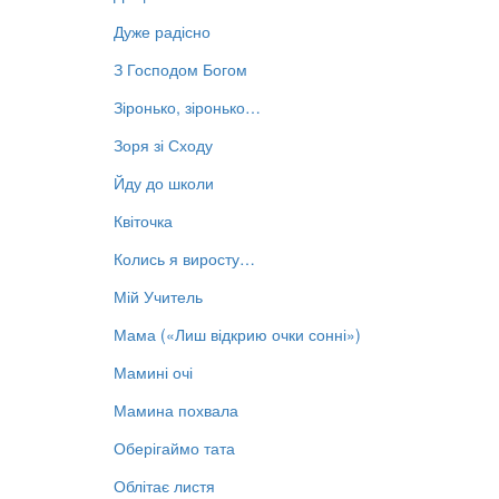
Дуже радісно
З Господом Богом
Зіронько, зіронько…
Зоря зі Сходу
Йду до школи
Квіточка
Колись я виросту…
Мій Учитель
Мама («Лиш відкрию очки сонні»)
Мамині очі
Мамина похвала
Оберігаймо тата
Облітає листя