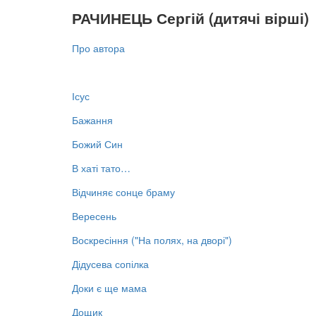
РАЧИНЕЦЬ Сергій (дитячі вірші)
Про автора
Ісус
Бажання
Божий Син
В хаті тато…
Відчиняє сонце браму
Вересень
Воскресіння ("На полях, на дворі")
Дідусева сопілка
Доки є ще мама
Дощик