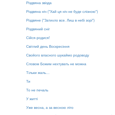
Різдвяна звізда
Різдвяна ніч ("Хай ця ніч не буде слізною")
Різдвяне ("Затихло все. Лиш в небі зорі")
Різдвяний сніг
Сійся-родися!
Світлий день Воскресіння
Свойого власного шукаймо родоводу
Словом Божим нехтувать не можна
Тільки жаль…
Ти
То не печаль
У житті
Уже весна, а за весною літо