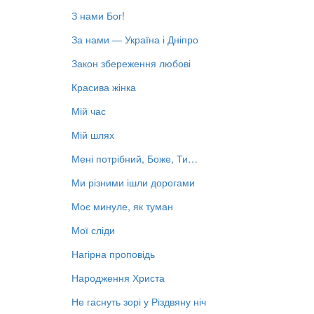
З нами Бог!
За нами — Україна і Дніпро
Закон збереження любові
Красива жінка
Мій час
Мій шлях
Мені потрібний, Боже, Ти…
Ми різними ішли дорогами
Моє минуле, як туман
Мої сліди
Нагірна проповідь
Народження Христа
Не гаснуть зорі у Різдвяну ніч