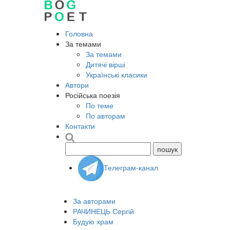
Головна
За темами
За темами
Дитячі вірші
Українські класики
Автори
Російська поезія
По теме
По авторам
Контакти
Телеграм-канал
За авторами
РАЧИНЕЦЬ Сергій
Будую храм