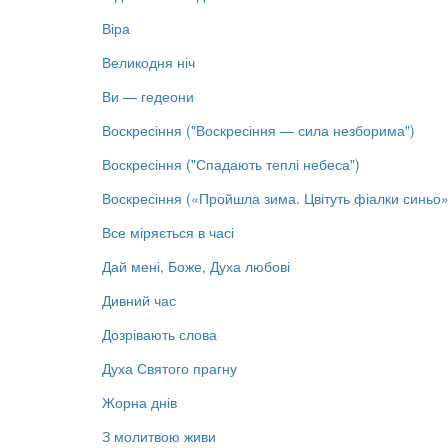
Віра
Великодня ніч
Ви — гедеони
Воскресіння ("Воскресіння — сила незборима")
Воскресіння ("Спадають теплі небеса")
Воскресіння («Пройшла зима. Цвітуть фіалки синьо»
Все міряється в часі
Дай мені, Боже, Духа любові
Дивний час
Дозрівають слова
Духа Святого прагну
Жорна днів
З молитвою живи