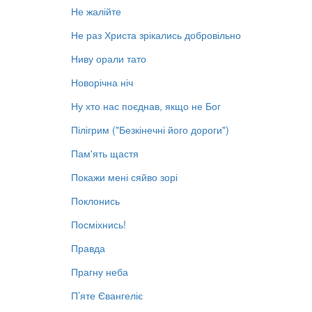
Не жалійте
Не раз Христа зрікались добровільно
Ниву орали тато
Новорічна ніч
Ну хто нас поєднав, якщо не Бог
Пілігрим ("Безкінечні його дороги")
Пам'ять щастя
Покажи мені сяйво зорі
Поклонись
Посміхнись!
Правда
Прагну неба
П’яте Євангеліє