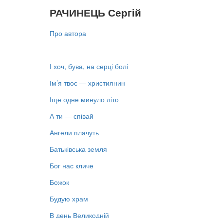
РАЧИНЕЦЬ Сергій
Про автора
І хоч, бува, на серці болі
Ім’я твоє — християнин
Іще одне минуло літо
А ти — співай
Ангели плачуть
Батьківська земля
Бог нас кличе
Божок
Будую храм
В день Великодній