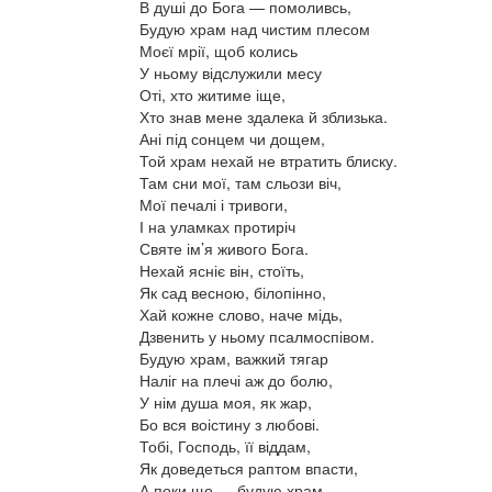
В душі до Бога — помоливсь,
Будую храм над чистим плесом
Моєї мрії, щоб колись
У ньому відслужили месу
Оті, хто житиме іще,
Хто знав мене здалека й зблизька.
Ані під сонцем чи дощем,
Той храм нехай не втратить блиску.
Там сни мої, там сльози віч,
Мої печалі і тривоги,
І на уламках протиріч
Святе ім’я живого Бога.
Нехай ясніє він, стоїть,
Як сад весною, білопінно,
Хай кожне слово, наче мідь,
Дзвенить у ньому псалмоспівом.
Будую храм, важкий тягар
Наліг на плечі аж до болю,
У нім душа моя, як жар,
Бо вся воістину з любові.
Тобі, Господь, її віддам,
Як доведеться раптом впасти,
А поки що — будую храм