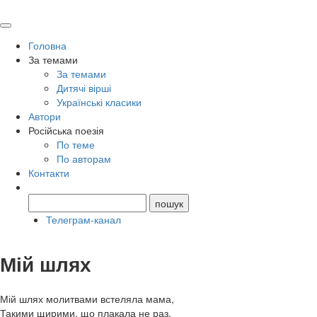
Головна
За темами
За темами
Дитячі вірші
Українські класики
Автори
Російська поезія
По теме
По авторам
Контакти
Телеграм-канал
Мій шлях
Мій шлях молитвами встеляла мама,
Такими щирими, що плакала не раз,