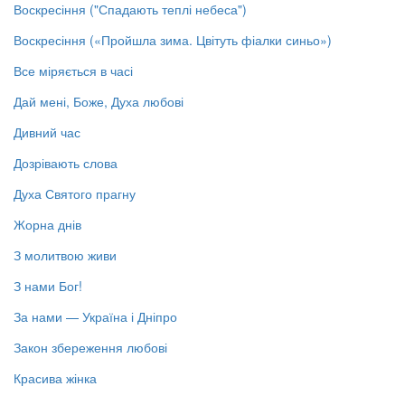
Воскресіння ("Спадають теплі небеса")
Воскресіння («Пройшла зима. Цвітуть фіалки синьо»)
Все міряється в часі
Дай мені, Боже, Духа любові
Дивний час
Дозрівають слова
Духа Святого прагну
Жорна днів
З молитвою живи
З нами Бог!
За нами — Україна і Дніпро
Закон збереження любові
Красива жінка