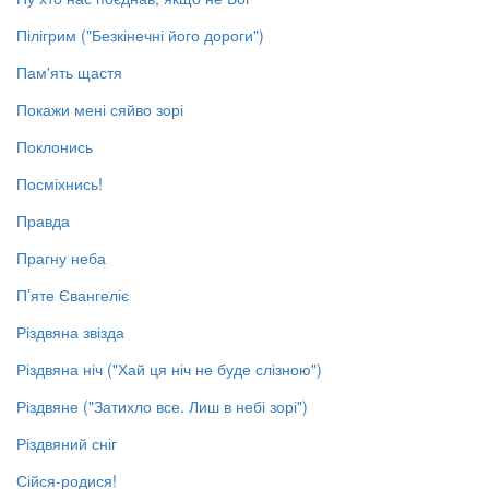
Пілігрим ("Безкінечні його дороги")
Пам'ять щастя
Покажи мені сяйво зорі
Поклонись
Посміхнись!
Правда
Прагну неба
П’яте Євангеліє
Різдвяна звізда
Різдвяна ніч ("Хай ця ніч не буде слізною")
Різдвяне ("Затихло все. Лиш в небі зорі")
Різдвяний сніг
Сійся-родися!