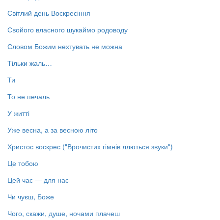
Світлий день Воскресіння
Свойого власного шукаймо родоводу
Словом Божим нехтувать не можна
Тільки жаль…
Ти
То не печаль
У житті
Уже весна, а за весною літо
Христос воскрес ("Врочистих гімнів ллються звуки")
Це тобою
Цей час — для нас
Чи чуєш, Боже
Чого, скажи, душе, ночами плачеш