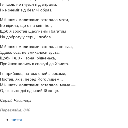
І я ішов, не гнувся під вітрами,
І не знеміг від безлічі образ.
Мій шлях молитвами встеляла мати,
Бо вірила, що є на світі Бог,
Щоб я зростав щасливим і багатим
На доброту у серці і любов.
Мій шлях молитвами встеляла ненька,
Здавалось, не змикалися вуста,
Щоби і я, як і вона, рідненька,
Прийшов колись в спокуті до Христа.
І я прийшов, натомлений з роками,
Постав, як є, перед Його лицем...
Мій шлях молитвами встеляла мама —
О, як сьогодні вдячний їй за це.
Сергій Рачинець
Переглядів: 840
життя
,