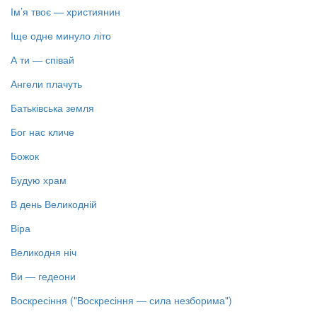
Ім’я твоє — християнин
Іще одне минуло літо
А ти — співай
Ангели плачуть
Батьківська земля
Бог нас кличе
Божок
Будую храм
В день Великодній
Віра
Великодня ніч
Ви — гедеони
Воскресіння ("Воскресіння — сила незборима")