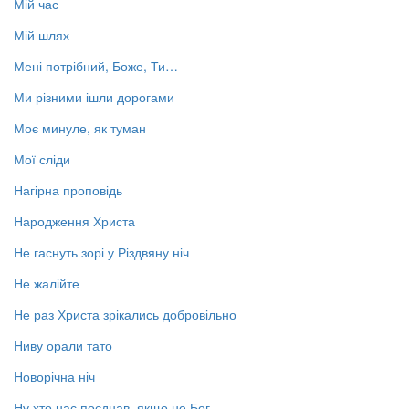
Мій час
Мій шлях
Мені потрібний, Боже, Ти…
Ми різними ішли дорогами
Моє минуле, як туман
Мої сліди
Нагірна проповідь
Народження Христа
Не гаснуть зорі у Різдвяну ніч
Не жалійте
Не раз Христа зрікались добровільно
Ниву орали тато
Новорічна ніч
Ну хто нас поєднав, якщо не Бог