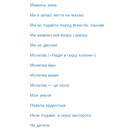
Мамина зима
Ми в запасі життя не маємо
Ми всі підзвітні перед вічністю, панове
Ми живемо між вчора і завтра
Ми не дволикі
Молитва («Надія в серці холоне»)
Молитва віри
Молитва мами
Молитва — це пісня
Моя земля
Навала ординська
Наче подзвін, в серці засторога
Не дитяче