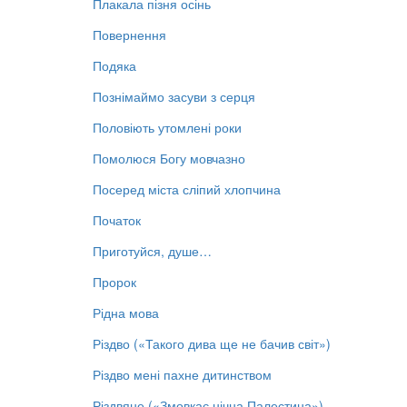
Плакала пізня осінь
Повернення
Подяка
Познімаймо засуви з серця
Половіють утомлені роки
Помолюся Богу мовчазно
Посеред міста сліпий хлопчина
Початок
Приготуйся, душе…
Пророк
Рідна мова
Різдво («Такого дива ще не бачив світ»)
Різдво мені пахне дитинством
Різдвяне («Змовкає нічна Палестина»)