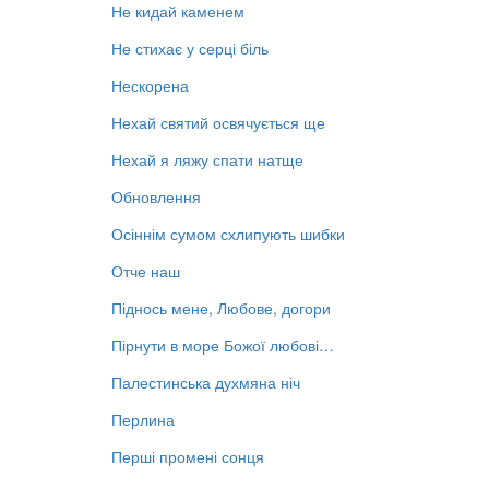
Не кидай каменем
Не стихає у серці біль
Нескорена
Нехай святий освячується ще
Нехай я ляжу спати натще
Обновлення
Осіннім сумом схлипують шибки
Отче наш
Піднось мене, Любове, догори
Пірнути в море Божої любові…
Палестинська духмяна ніч
Перлина
Перші промені сонця