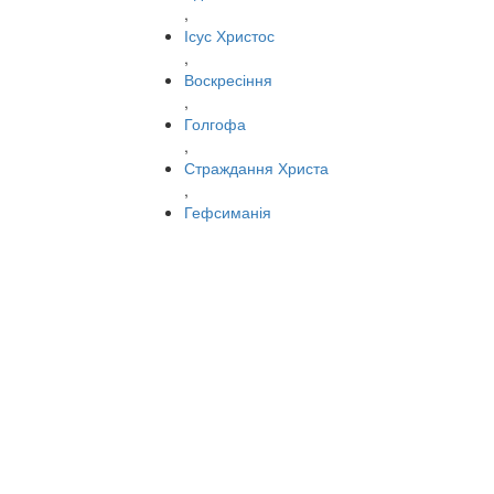
,
Ісус Христос
,
Воскресіння
,
Голгофа
,
Страждання Христа
,
Гефсиманія