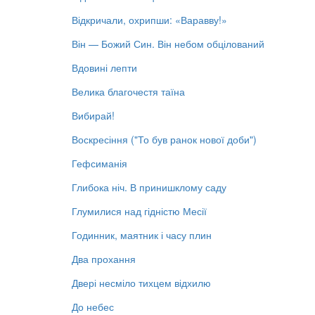
Відкричали, охрипши: «Варавву!»
Він — Божий Син. Він небом обцілований
Вдовині лепти
Велика благочестя таїна
Вибирай!
Воскресіння ("То був ранок нової доби")
Гефсиманія
Глибока ніч. В принишклому саду
Глумилися над гідністю Месії
Годинник, маятник і часу плин
Два прохання
Двері несміло тихцем відхилю
До небес