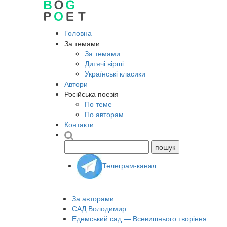
Головна
За темами
За темами
Дитячі вірші
Українські класики
Автори
Російська поезія
По теме
По авторам
Контакти
Телеграм-канал
За авторами
САД Володимир
Едемський сад — Всевишнього творіння