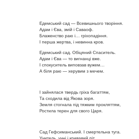
Едемський сад — Всевишнього творіння.
Адам і Єва, змій і Саваоф.
Блаженство раю і… гріхопадіння.
І перша жертва, і невинна кров.
Едемський сад. Обіцяний Спаситель.
Адам і Єва — то вигнанці вже.
І спокуситель виповзав вужем…
А біля раю — херувим з мечем.
І зайнялася твердь гріха багаттям,
Та сходила від Якова зоря.
Земля стогнала під тяжким прокляттям,
Ростила терен для свого Царя.
Сад Гефсиманський. І смертельна туга.
Учитель, учні і кривавий піт.