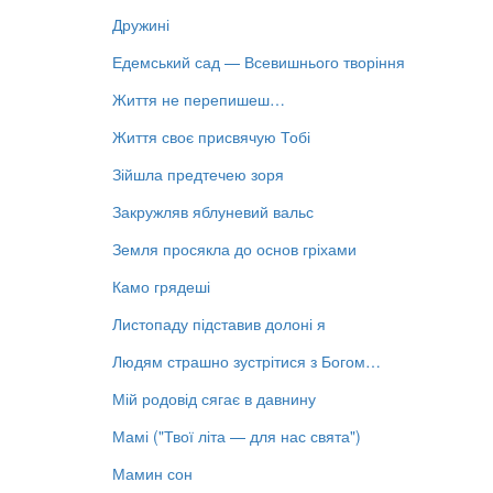
Дружині
Едемський сад — Всевишнього творіння
Життя не перепишеш…
Життя своє присвячую Тобі
Зійшла предтечею зоря
Закружляв яблуневий вальс
Земля просякла до основ гріхами
Камо грядеші
Листопаду підставив долоні я
Людям страшно зустрітися з Богом…
Мій родовід сягає в давнину
Мамі ("Твої літа — для нас свята")
Мамин сон