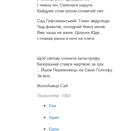
І темна ніч. Сміялася наруга.
Байдуже спав гріхом сповитий світ.
Сад Гефсиманський. Гомін звідусюди.
Чад факелів, холодний блиск мечів.
Вже чаша не мине. Цілунок Юди.
І плакав ранок в ночі на плечі.
Щоб світову спинити катастрофу,
Безгрішний стався жертвою за гріх.
…Йшов Переможець на Свою Голгофу
За всіх.
Володимир Сад
Переглядів: 1062
Єва
,
Адам
,
Едем