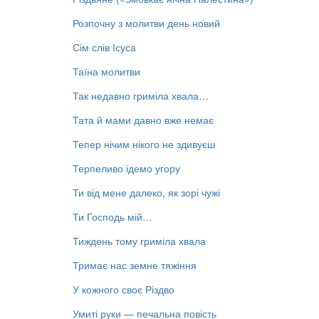
Розпочну з молитви день новий
Сім слів Ісуса
Таїна молитви
Так недавно гриміла хвала…
Тата й мами давно вже немає
Тепер нічим нікого не здивуєш
Терпеливо ідемо угору
Ти від мене далеко, як зорі чужі
Ти Господь мій…
Тиждень тому гриміла хвала
Тримає нас земне тяжіння
У кожного своє Різдво
Умиті руки — печальна повість