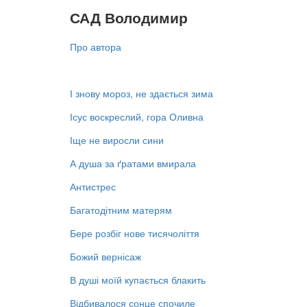
САД Володимир
Про автора
І знову мороз, не здається зима
Ісус воскреслий, гора Оливна
Іще не виросли сини
А душа за ґратами вмирала
Антистрес
Багатодітним матерям
Бере розбіг нове тисячоліття
Божий вернісаж
В душі моїй купається блакить
Відбивалося сонце спочиле