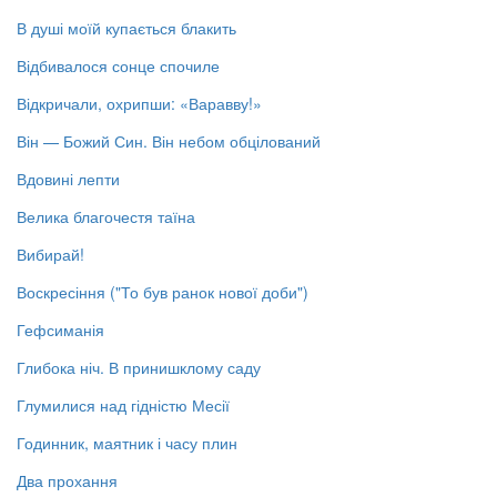
В душі моїй купається блакить
Відбивалося сонце спочиле
Відкричали, охрипши: «Варавву!»
Він — Божий Син. Він небом обцілований
Вдовині лепти
Велика благочестя таїна
Вибирай!
Воскресіння ("То був ранок нової доби")
Гефсиманія
Глибока ніч. В принишклому саду
Глумилися над гідністю Месії
Годинник, маятник і часу плин
Два прохання