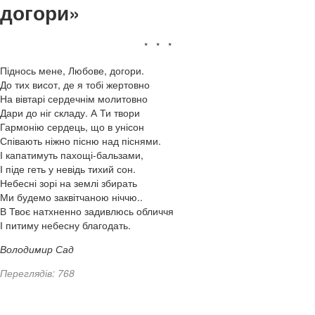
догори»
* * *
Піднось мене, Любове, догори.
До тих висот, де я тобі жертовно
На вівтарі сердечнім молитовно
Дари до ніг складу. А Ти твори
Гармонію сердець, що в унісон
Співають ніжно пісню над піснями.
І капатимуть пахощі-бальзами,
І піде геть у невідь тихий сон.
Небесні зорі на землі збирать
Ми будемо заквітчаною ніччю..
В Твоє натхненно задивлюсь обличчя
І питиму небесну благодать.
Володимир Сад
Переглядів: 768