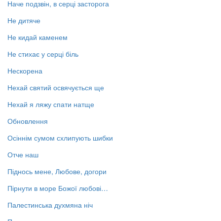
Наче подзвін, в серці засторога
Не дитяче
Не кидай каменем
Не стихає у серці біль
Нескорена
Нехай святий освячується ще
Нехай я ляжу спати натще
Обновлення
Осіннім сумом схлипують шибки
Отче наш
Піднось мене, Любове, догори
Пірнути в море Божої любові…
Палестинська духмяна ніч