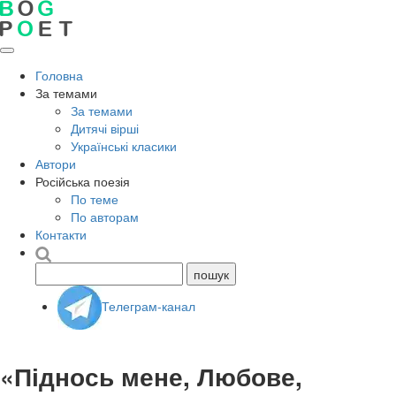
Головна
За темами
За темами
Дитячі вірші
Українські класики
Автори
Російська поезія
По теме
По авторам
Контакти
Телеграм-канал
«Піднось мене, Любове,