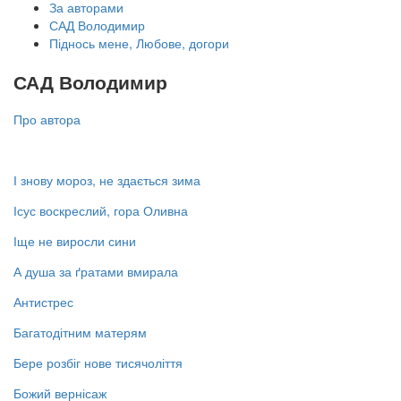
За авторами
САД Володимир
Піднось мене, Любове, догори
САД Володимир
Про автора
І знову мороз, не здається зима
Ісус воскреслий, гора Оливна
Іще не виросли сини
А душа за ґратами вмирала
Антистрес
Багатодітним матерям
Бере розбіг нове тисячоліття
Божий вернісаж