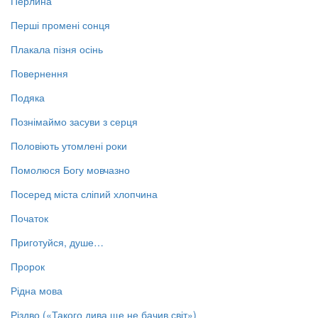
Перлина
Перші промені сонця
Плакала пізня осінь
Повернення
Подяка
Познімаймо засуви з серця
Половіють утомлені роки
Помолюся Богу мовчазно
Посеред міста сліпий хлопчина
Початок
Приготуйся, душе…
Пророк
Рідна мова
Різдво («Такого дива ще не бачив світ»)