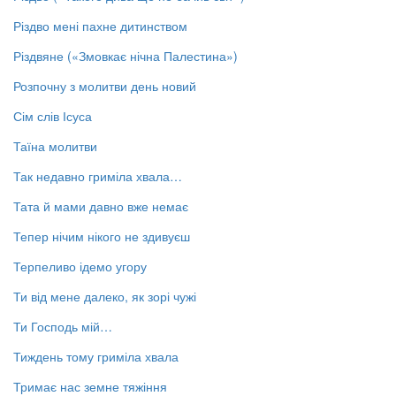
Різдво мені пахне дитинством
Різдвяне («Змовкає нічна Палестина»)
Розпочну з молитви день новий
Сім слів Ісуса
Таїна молитви
Так недавно гриміла хвала…
Тата й мами давно вже немає
Тепер нічим нікого не здивуєш
Терпеливо ідемо угору
Ти від мене далеко, як зорі чужі
Ти Господь мій…
Тиждень тому гриміла хвала
Тримає нас земне тяжіння