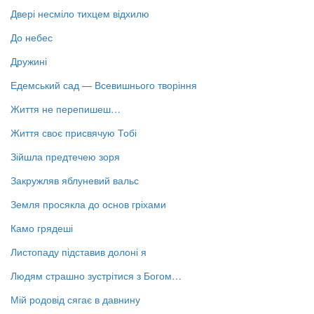
Двері несміло тихцем відхилю
До небес
Дружині
Едемський сад — Всевишнього творіння
Життя не перепишеш…
Життя своє присвячую Тобі
Зійшла предтечею зоря
Закружляв яблуневий вальс
Земля просякла до основ гріхами
Камо грядеші
Листопаду підставив долоні я
Людям страшно зустрітися з Богом…
Мій родовід сягає в давнину