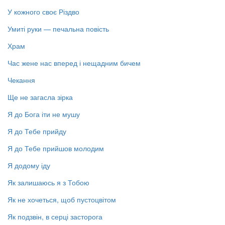
У кожного своє Різдво
Умиті руки — печальна повість
Храм
Час жене нас вперед і нещадним бичем
Чекання
Ще не загасла зірка
Я до Бога іти не мушу
Я до Тебе прийду
Я до Тебе прийшов молодим
Я додому іду
Як залишаюсь я з Тобою
Як не хочеться, щоб пустоцвітом
Як подзвін, в серці засторога