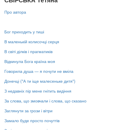
Про автора
Бог приходить у тиші
В маленькій колисочці серця
В світі ділків і прагматиків
Відкинула Бога країна моя
Говорила душа — я почути не вміла
Донечці ("А ти іще малесеньке дитя")
З недавніх пір мене гнітить видіння
За слова, що змовчали і слова, що сказано
Заглянути за грози і вітри
Замало буде просто почуттів