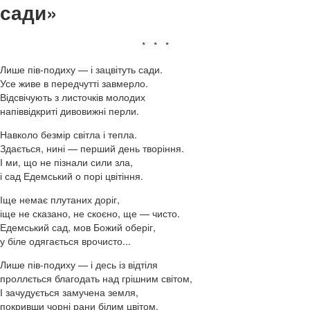
сади»
* * *
Лише пів-подиху — і зацвітуть сади.
Усе живе в передчутті завмерло.
Відсвічують з листочків молодих
напіввідкриті дивовижні перли.
Навколо безмір світла і тепла.
Здається, нині — перший день творіння.
І ми, що не пізнали сили зла,
і сад Едемський о порі цвітіння.
Іще немає плутаних доріг,
іще не сказано, не скоєно, ще — чисто.
Едемський сад, мов Божий оберіг,
у біле одягається врочисто...
Лише пів-подиху — і десь із відтіля
проллється благодать над грішним світом,
І зачудується замучена земля,
покривши чорні рани білим цвітом.