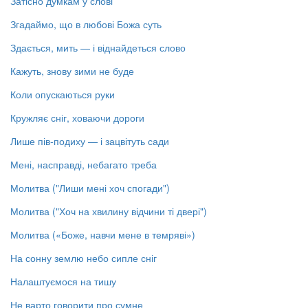
Затісно думкам у слові
Згадаймо, що в любові Божа суть
Здається, мить — і віднайдеться слово
Кажуть, знову зими не буде
Коли опускаються руки
Кружляє сніг, ховаючи дороги
Лише пів-подиху — і зацвітуть сади
Мені, насправді, небагато треба
Молитва ("Лиши мені хоч спогади")
Молитва ("Хоч на хвилину відчини ті двері")
Молитва («Боже, навчи мене в темряві»)
На сонну землю небо сипле сніг
Налаштуємося на тишу
Не варто говорити про сумне