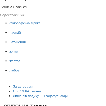
Тетяна Свірська
Переглядів: 732
філософська лірика
,
настрій
,
натхнення
,
життя
,
жертва
,
любов
За авторами
СВІРСЬКА Тетяна
Лише пів-подиху — і зацвітуть сади
СВІРСЬКА Тетяна