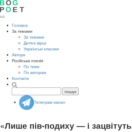
Головна
За темами
За темами
Дитячі вірші
Українські класики
Автори
Російська поезія
По теме
По авторам
Контакти
Телеграм-канал
«Лише пів-подиху — і зацвітуть