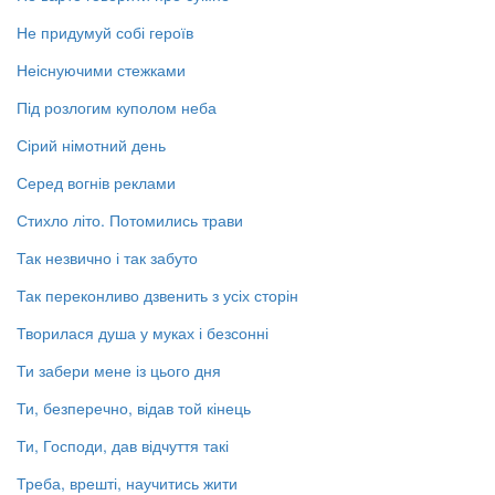
Не придумуй собі героїв
Неіснуючими стежками
Під розлогим куполом неба
Сірий німотний день
Серед вогнів реклами
Стихло літо. Потомились трави
Так незвично і так забуто
Так переконливо дзвенить з усіх сторін
Творилася душа у муках і безсонні
Ти забери мене із цього дня
Ти, безперечно, відав той кінець
Ти, Господи, дав відчуття такі
Треба, врешті, научитись жити