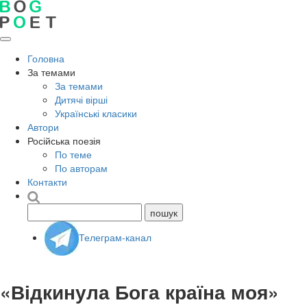
Головна
За темами
За темами
Дитячі вірші
Українські класики
Автори
Російська поезія
По теме
По авторам
Контакти
Телеграм-канал
«Відкинула Бога країна моя»