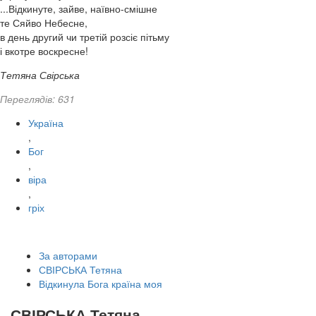
...Відкинуте, зайве, наївно-смішне
те Сяйво Небесне,
в день другий чи третій розсіє пітьму
і вкотре воскресне!
Тетяна Свірська
Переглядів: 631
Україна
,
Бог
,
віра
,
гріх
За авторами
СВІРСЬКА Тетяна
Відкинула Бога країна моя
СВІРСЬКА Тетяна