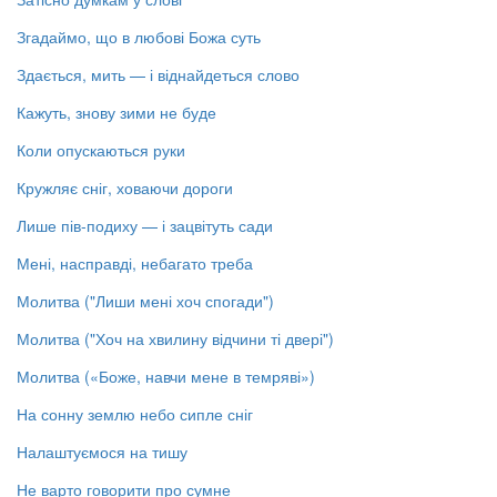
Згадаймо, що в любові Божа суть
Здається, мить — і віднайдеться слово
Кажуть, знову зими не буде
Коли опускаються руки
Кружляє сніг, ховаючи дороги
Лише пів-подиху — і зацвітуть сади
Мені, насправді, небагато треба
Молитва ("Лиши мені хоч спогади")
Молитва ("Хоч на хвилину відчини ті двері")
Молитва («Боже, навчи мене в темряві»)
На сонну землю небо сипле сніг
Налаштуємося на тишу
Не варто говорити про сумне