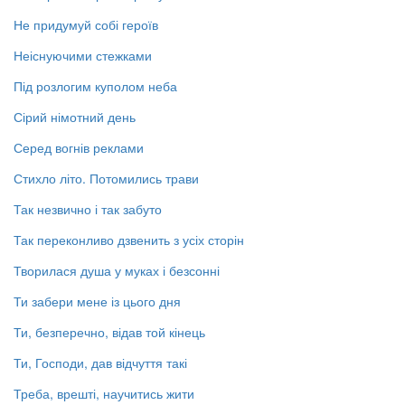
Не придумуй собі героїв
Неіснуючими стежками
Під розлогим куполом неба
Сірий німотний день
Серед вогнів реклами
Стихло літо. Потомились трави
Так незвично і так забуто
Так переконливо дзвенить з усіх сторін
Творилася душа у муках і безсонні
Ти забери мене із цього дня
Ти, безперечно, відав той кінець
Ти, Господи, дав відчуття такі
Треба, врешті, научитись жити