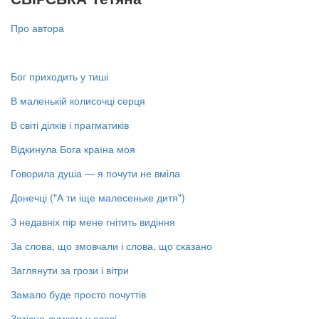
Про автора
Бог приходить у тиші
В маленькій колисочці серця
В світі ділків і прагматиків
Відкинула Бога країна моя
Говорила душа — я почути не вміла
Донечці ("А ти іще малесеньке дитя")
З недавніх пір мене гнітить видіння
За слова, що змовчали і слова, що сказано
Заглянути за грози і вітри
Замало буде просто почуттів
Затісно думкам у слові