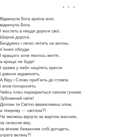
* * *
Відкинула Бога країна моя,
відкинула Бога.
І мостить в нікуди дороги свої.
Широкі дороги.
Бездумно і легко летить на вогонь
п’янкої облуди.
І кращого хоче якогось життя,
а краще не буде!
І храми у небо націлять хрести
і дзвони задзвонять.
А Віру і Слово приб’ють до стовпа
і знов похоронять.
Чийсь плач перекриється сміхом гучним.
Зубожений світе!
Допоки ти Світло вважатимеш злом,
а темряву --- світлом?!
Чи зможеш відчути за жартом масним,
за галасом віку,
за вічним бажанням собі догодить,
утрату велику?!