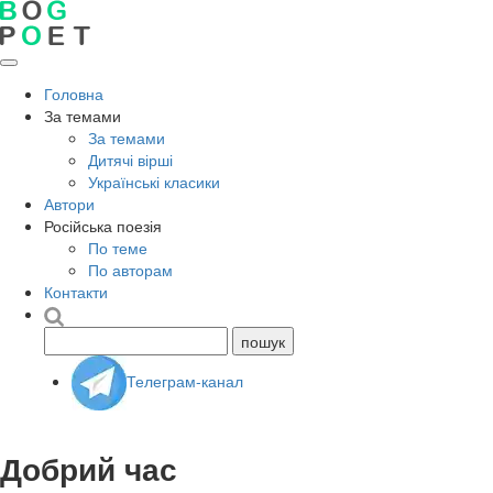
Головна
За темами
За темами
Дитячі вірші
Українські класики
Автори
Російська поезія
По теме
По авторам
Контакти
Телеграм-канал
Добрий час