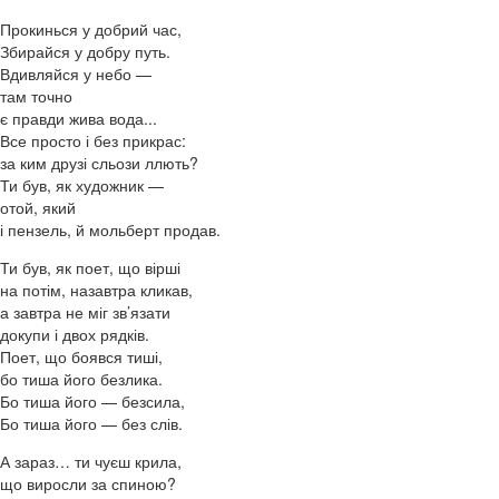
Прокинься у добрий час,
Збирайся у добру путь.
Вдивляйся у небо —
там точно
є правди жива вода...
Все просто і без прикрас:
за ким друзі сльози ллють?
Ти був, як художник —
отой, який
і пензель, й мольберт продав.
Ти був, як поет, що вірші
на потім, назавтра кликав,
а завтра не міг зв’язати
докупи і двох рядків.
Поет, що боявся тиші,
бо тиша його безлика.
Бо тиша його — безсила,
Бо тиша його — без слів.
А зараз… ти чуєш крила,
що виросли за спиною?