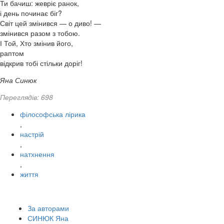
Ти бачиш: жевріє ранок,
і день починає біг?
Світ цей змінився — о диво! —
змінився разом з тобою.
І Той, Хто змінив його,
раптом
відкрив тобі стільки доріг!
Яна Синюк
Переглядів: 698
філософська лірика
,
настрій
,
натхнення
,
життя
За авторами
СИНЮК Яна