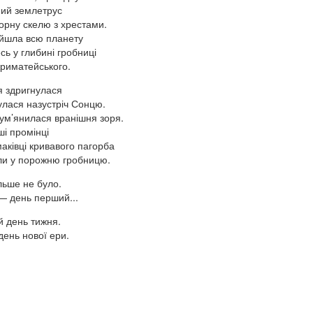
ий землетрус
чорну скелю з хрестами.
ійшла всю планету
сь у глибині гробниці
риматейського.
я здригнулася
улася назустріч Сонцю.
м’янилася вранішня зоря.
і промінці
маківці кривавого пагорба
ули у порожню гробницю.
льше не було.
— день перший...
 день тижня.
ень нової ери.