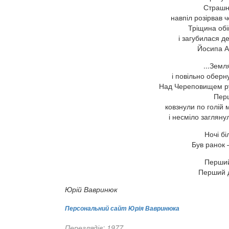
Страшн
навпіл розірвав 
Тріщина об
і загубилася де
Йосипа А
...Земл
і повільно оберн
Над Череповищем ру
Перш
ковзнули по голій 
і несміло заглян
Ночі бі
Був ранок 
Перший
Перший д
Юрій Вавринюк
Персональний сайт Юрія Вавринюка
Переглядів: 1977