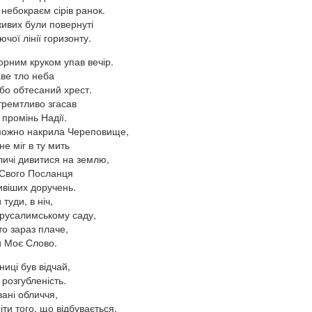
небокраєм сірів ранок.
живих були повернуті
ючої лінії горизонту.
орним круком упав вечір.
ве тло неба
бо обтесаний хрест.
тремтливо згасав
 промінь Надії.
еможно накрила Череповище,
не міг в ту мить
личі дивитися на землю,
 Свого Посланця
ивіших доручень.
 туди, в ніч,
єрусалимському саду,
хто зараз плаче,
и Моє Слово.
ниці був відчай,
 розгубленість.
ані обличчя,
іти того, що відбувається.