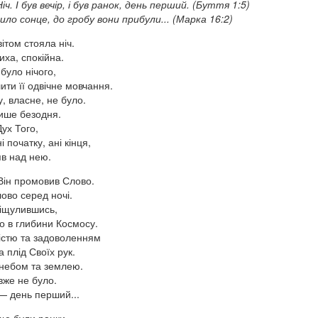
ч. І був вечір, і був ранок, день перший. (Буття 1:5)
ило сонце, до гробу вони прибули... (Марка 16:2)
ітом стояла ніч.
тиха, спокійна.
було нічого,
ти її одвічне мовчання.
у, власне, не було.
ише безодня.
Дух Того,
і початку, ані кінця,
в над нею.
 Він промовив Слово.
ово серед ночі.
 зіщулившись,
о в глибини Космосу.
дістю та задоволенням
 плід Своїх рук.
 небом та землею.
 вже не було.
— день перший...