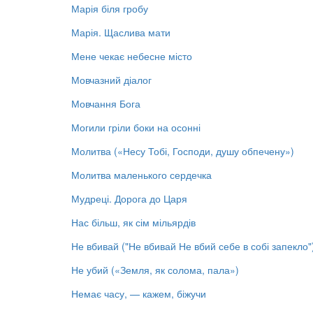
Марія біля гробу
Марія. Щаслива мати
Мене чекає небесне місто
Мовчазний діалог
Мовчання Бога
Могили гріли боки на осонні
Молитва («Несу Тобі, Господи, душу обпечену»)
Молитва маленького сердечка
Мудреці. Дорога до Царя
Нас більш, як сім мільярдів
Не вбивай ("Не вбивай Не вбий себе в собі запекло"
Не убий («Земля, як солома, пала»)
Немає часу, — кажем, біжучи