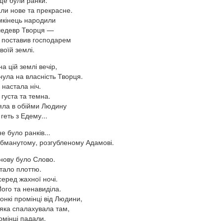
ще були ранки.
ли нове та прекрасне.
мкінець народили
шедевр Творця —
а поставив господарем
воїй землі.
на цій землі вечір,
ула на власність Творця.
у настала ніч.
густа та темна.
яла в обійми Людину
 геть з Едему...
не було ранків...
обманутому, розгубленому Адамові.
 знову було Слово.
тало плоттю.
еред жахної ночі.
ого та ненавиділа.
онкі промінці від Людини,
яка спалахувала там,
омінці падали.