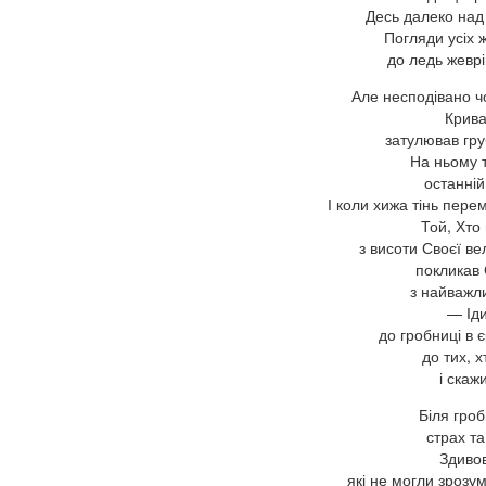
Десь далеко над 
Погляди усіх 
до ледь жеврі
Але несподівано ч
Крива
затулював гру
На ньому 
останній
І коли хижа тінь пер
Той, Хто 
з висоти Своєї ве
покликав
з найважл
— Іди
до гробниці в 
до тих, 
і скаж
Біля гроб
страх та
Здивов
які не могли зрозум