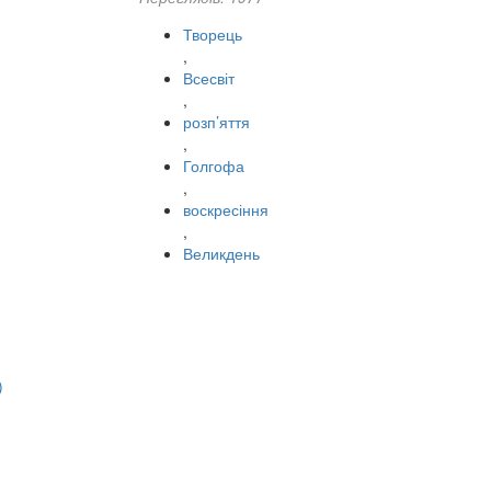
Творець
,
Всесвіт
,
розп’яття
,
Голгофа
,
воскресіння
,
Великдень
)