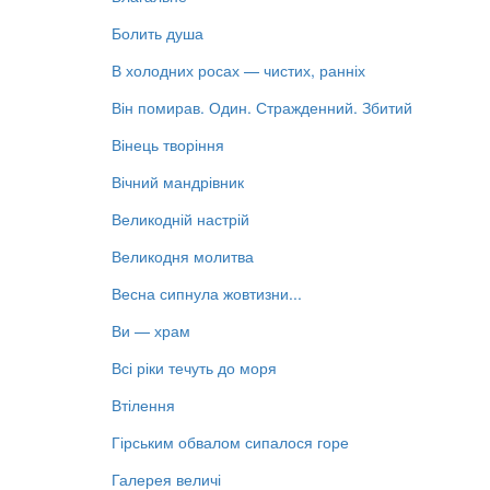
Болить душа
В холодних росах — чистих, ранніх
Він помирав. Один. Стражденний. Збитий
Вінець творіння
Вічний мандрівник
Великодній настрій
Великодня молитва
Весна сипнула жовтизни...
Ви — храм
Всі ріки течуть до моря
Втілення
Гірським обвалом сипалося горе
Галерея величі