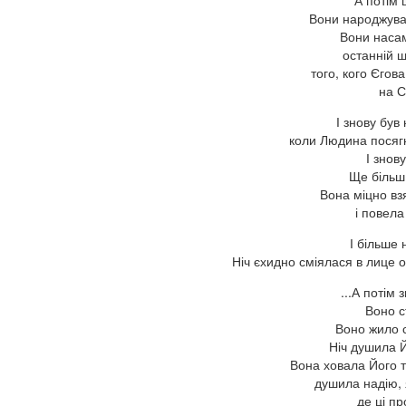
А потім 
Вони народжува
Вони наса
останній 
того, кого Єгов
на С
І знову був 
коли Людина посягн
І знов
Ще більш 
Вона міцно вз
і повела
І більше 
Ніч єхидно сміялася в лице 
...А потім
Воно с
Воно жило с
Ніч душила Й
Вона ховала Його т
душила надію, 
де ці пр