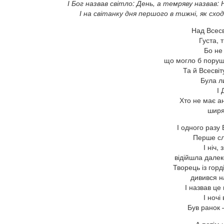
І Бог назвав світло: День, а темряву назвав: Ні
І на світанку дня першого в тижні, як сход
Над Всесв
Густа, 
Бо не 
що могло б поруши
Та й Всесвіт
Була л
І 
Хто не має ан
ширя
І одного разу
Перше сл
І ніч,
відійшла далек
Творець із гор
дивився на
І назвав це
І ночі
Був ранок 