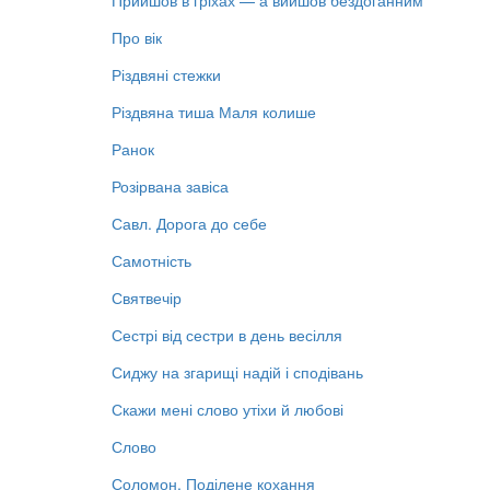
Прийшов в гріхах — а вийшов бездоганним
Про вік
Різдвяні стежки
Різдвяна тиша Маля колише
Ранок
Розірвана завіса
Савл. Дорога до себе
Самотність
Святвечір
Сестрі від сестри в день весілля
Сиджу на згарищі надій і сподівань
Скажи мені слово утіхи й любові
Слово
Соломон. Поділене кохання