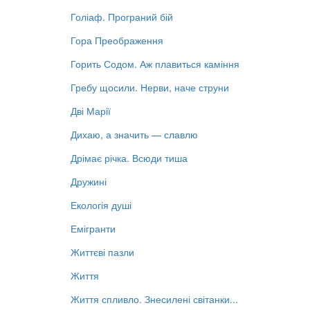
Голіаф. Програний бій
Гора Преображення
Горить Содом. Аж плавиться каміння
Гребу щосили. Нерви, наче струни
Дві Марії
Дихаю, а значить — славлю
Дрімає річка. Всюди тиша
Дружині
Екологія душі
Емігранти
Життєві пазли
Життя
Життя спливло. Знесилені світанки...