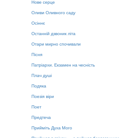
Нове серце
Оливи Оливного саду
Осіннє
Останній дзвоник літа
Отари мирно спочивали
Пісня
Патріархи. Екзамен на чесність
Плач душі
Подяка
Поезія віри
Поет
Предтеча
Прийміть Духа Мого