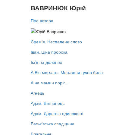
ВАВРИНЮК Юрій
Про автора
Єремія. Неспалене слово
Іван. Ціна пророка
Ім’я на долонях
А Він мовчав... Мовчання гучно било
А на мамин поріг...
Агнець
Адам. Вигнанець
Адам. Дорогою одинокості
Батьківська спадщина
Благальне