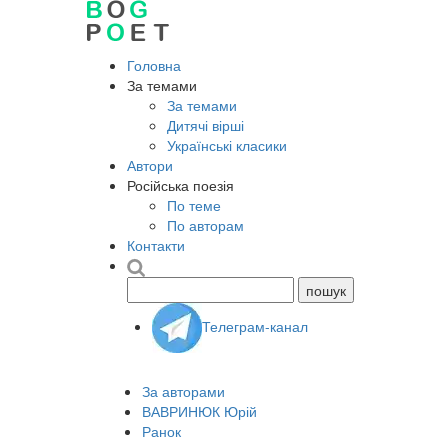
Головна
За темами
За темами
Дитячі вірші
Українські класики
Автори
Російська поезія
По теме
По авторам
Контакти
Телеграм-канал
За авторами
ВАВРИНЮК Юрій
Ранок