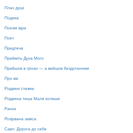
Плач душі
Подяка
Поезія віри
Поет
Предтеча
Прийміть Духа Мого
Прийшов в гріхах — а вийшов бездоганним
Про вік
Різдвяні стежки
Різдвяна тиша Маля колише
Ранок
Розірвана завіса
Савл. Дорога до себе