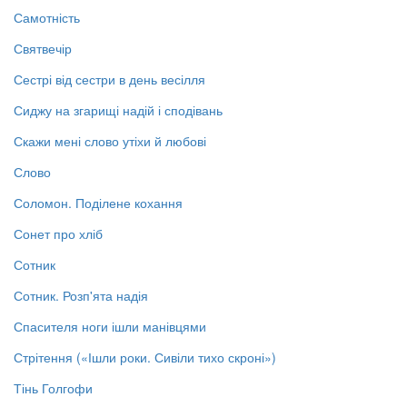
Самотність
Святвечір
Сестрі від сестри в день весілля
Сиджу на згарищі надій і сподівань
Скажи мені слово утіхи й любові
Слово
Соломон. Поділене кохання
Сонет про хліб
Сотник
Сотник. Розп'ята надія
Спасителя ноги ішли манівцями
Стрітення («Ішли роки. Сивіли тихо скроні»)
Тінь Голгофи