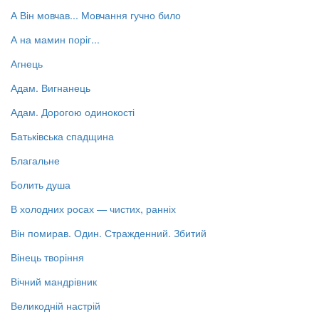
А Він мовчав... Мовчання гучно било
А на мамин поріг...
Агнець
Адам. Вигнанець
Адам. Дорогою одинокості
Батьківська спадщина
Благальне
Болить душа
В холодних росах — чистих, ранніх
Він помирав. Один. Стражденний. Збитий
Вінець творіння
Вічний мандрівник
Великодній настрій