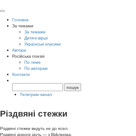
Головна
За темами
За темами
Дитячі вірші
Українські класики
Автори
Російська поезія
По теме
По авторам
Контакти
Телеграм-канал
Різдвяні стежки
Різдвяні стежки ведуть не до ясел.
Різдвяні дороги ідуть — з Віфлеєма.