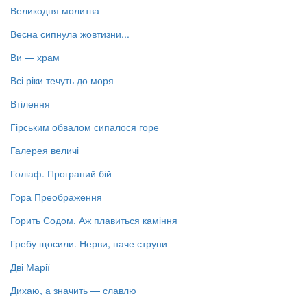
Великодня молитва
Весна сипнула жовтизни...
Ви — храм
Всі ріки течуть до моря
Втілення
Гірським обвалом сипалося горе
Галерея величі
Голіаф. Програний бій
Гора Преображення
Горить Содом. Аж плавиться каміння
Гребу щосили. Нерви, наче струни
Дві Марії
Дихаю, а значить — славлю