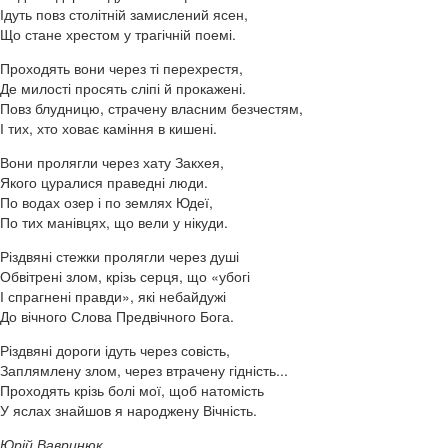
Ідуть повз столітній замислений ясен,
Що стане хрестом у трагічній поемі.
Проходять вони через ті перехрестя,
Де милості просять сліпі й прокажені.
Повз блудницю, страчену власним безчестям,
І тих, хто ховає каміння в кишені.
Вони пролягли через хату Закхея,
Якого цуралися праведні люди.
По водах озер і по землях Юдеї,
По тих манівцях, що вели у нікуди.
Різдвяні стежки пролягли через душі
Обвітрені злом, крізь серця, що «убогі
І спрагнені правди», які небайдужі
До вічного Слова Предвічного Бога.
Різдвяні дороги ідуть через совість,
Заплямлену злом, через втрачену гідність...
Проходять крізь болі мої, щоб натомість
У яслах знайшов я народжену Вічність.
Юрій Вавринюк