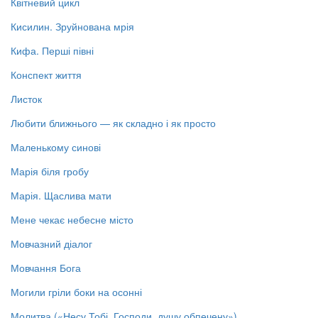
Квітневий цикл
Кисилин. Зруйнована мрія
Кифа. Перші півні
Конспект життя
Листок
Любити ближнього — як складно і як просто
Маленькому синові
Марія біля гробу
Марія. Щаслива мати
Мене чекає небесне місто
Мовчазний діалог
Мовчання Бога
Могили гріли боки на осонні
Молитва («Несу Тобі, Господи, душу обпечену»)