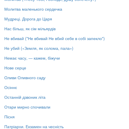
Молитва маленького сердечка
Мудреці. Дорога до Царя
Нас більш, як сім мільярдів
Не вбивай ("Не вбивай Не вбий себе в собі запекло")
Не убий («Земля, як солома, пала»)
Немає часу, — кажем, біжучи
Нове серце
Оливи Оливного саду
Осіннє
Останній дзвоник літа
Отари мирно спочивали
Пісня
Патріархи. Екзамен на чесність