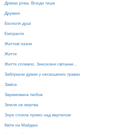
Дрімає річка. Всюди тиша
Дружині
Екологія душі
Емігранти
Життєві пазли
Життя
Життя спливло. Знесилені світанки...
Заблукали думки у нескошених травах
Завіса
Заримована любов
Земля не мертва
Зоря стояла прямо над вертепом
Квіти на Майдані