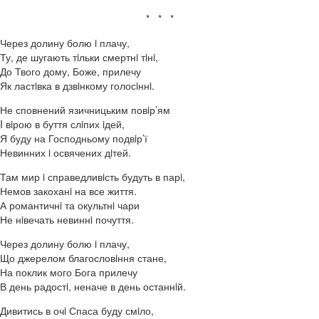
* * *
Через долину болю i плачу,
Ту, де шугають тiльки смертнi тiнi,
До Твого дому, Боже, прилечу
Як ластiвка в дзвiнкому голосiннi.
Не сповнений язичницьким повiр’ям
I вiрою в буття слiпих iдей,
Я буду на Господньому подвiр’ї
Невинних i освячених дiтей.
Там мир i справедливiсть будуть в парi,
Немов закоханi на все життя.
А романтичнi та окультнi чари
Не нiвечать невиннi почуття.
Через долину болю i плачу,
Що джерелом благословiння стане,
На поклик мого Бога прилечу
В день радостi, неначе в день останнiй.
Дивитись в очi Спаса буду смiло,