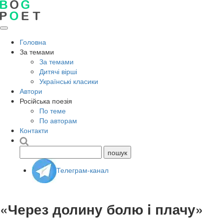
Головна
За темами
За темами
Дитячі вірші
Українські класики
Автори
Російська поезія
По теме
По авторам
Контакти
Телеграм-канал
«Через долину болю i плачу»