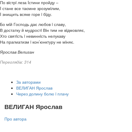
По вiстрi леза Iстини пройду –
I стане все таємне зрозумiлим,
I знищить всяке горе i бiду.
Бо мiй Господь дає любов i славу,
В достатку й мудростi Вiн тим не вiдмовляє,
Хто святiсть i невиннiсть нелукаву
На прагматизм i кон’юнктуру не мiняє.
Ярослав Велиган
Переглядів: 314
За авторами
ВЕЛИГАН Ярослав
Через долину болю i плачу
ВЕЛИГАН Ярослав
Про автора