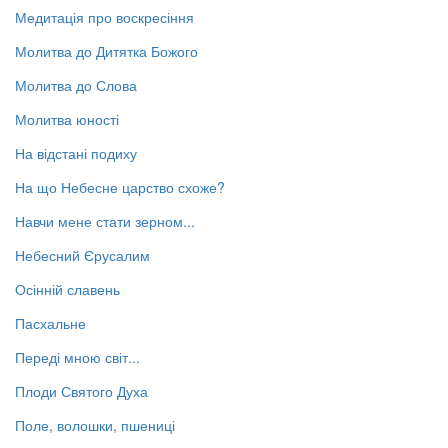
Медитація про воскресіння
Молитва до Дитятка Божого
Молитва до Слова
Молитва юності
На відстані подиху
На що Небесне царство схоже?
Навчи мене стати зерном...
Небесний Єрусалим
Осінній славень
Пасхальне
Переді мною світ...
Плоди Святого Духа
Поле, волошки, пшениці