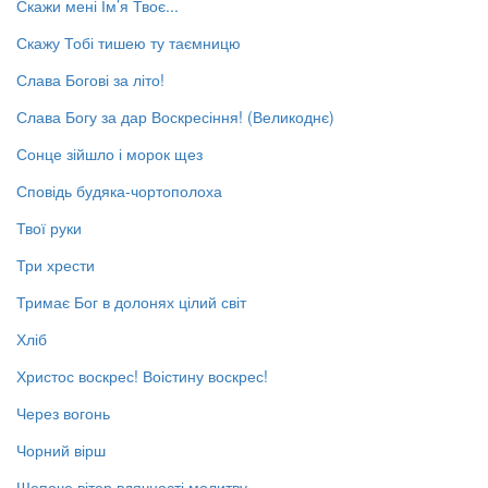
Скажи мені Ім’я Твоє...
Скажу Тобі тишею ту таємницю
Слава Богові за літо!
Слава Богу за дар Воскресіння! (Великоднє)
Сонце зійшло і морок щез
Сповідь будяка-чортополоха
Твої руки
Три хрести
Тримає Бог в долонях цілий світ
Хліб
Христос воскрес! Воістину воскрес!
Через вогонь
Чорний вірш
Шепоче вітер вдячності молитву