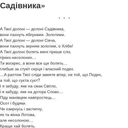
Садівника»
* * *
А Твої долоні — долоні Садівника,
вони пахнуть яблуками. Золотими.
А Твої долоні — долоні Сіяча,
вони пахнуть зерням золотим, о Хлібе!
А Твої долоні болять мені гіркіше сліз,
гірких-несолоних…
Ти воскрес, а вони все ще болять…
глибше за стукіт серця і власний подих.
…А раптом Твої сліди замете вітер, не той, що Подих,
а той, що суєта суєт?
І я забуду, яке на смак Світло,
і я забуду, яке на доторк Слово…
Піду манівцем навпростець…
Осот і будяки.
Чи озирнусь і застигну,
як та жінка Лотова,
але несолоною…
Краще хай болять.