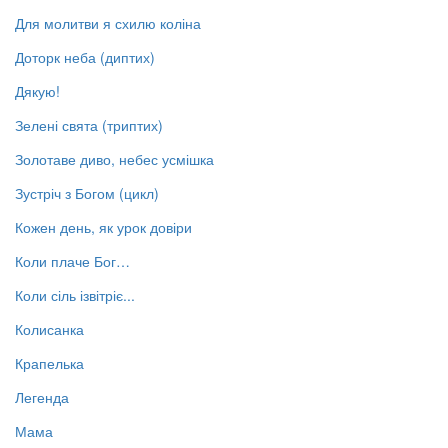
Для молитви я схилю коліна
Доторк неба (диптих)
Дякую!
Зелені свята (триптих)
Золотаве диво, небес усмішка
Зустріч з Богом (цикл)
Кожен день, як урок довіри
Коли плаче Бог…
Коли сіль ізвітріє...
Колисанка
Крапелька
Легенда
Мама