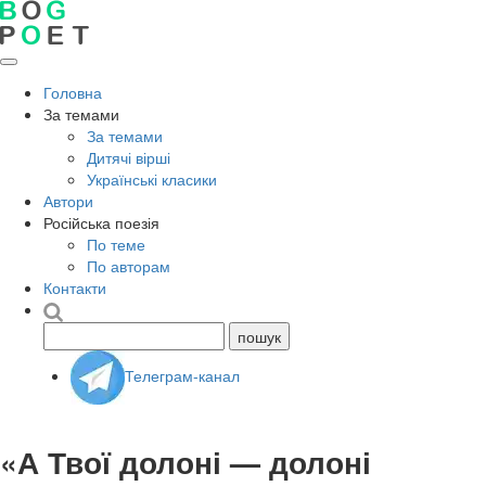
Головна
За темами
За темами
Дитячі вірші
Українські класики
Автори
Російська поезія
По теме
По авторам
Контакти
Телеграм-канал
«А Твої долоні — долоні