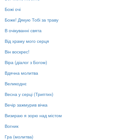
Божі очі
Боже! Дякую Тобі за траву
В очікуванні свята
Від храму мого серця
Він воскрес!
Віра (діалог з Богом)
Вдячна молитва
Великоднє
Весна у серці (Триптих)
Вечір зажмурив вічка
Визираю я зорю над містом
Вогник
Гра (молитва)