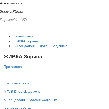
Але й пахнуть.
Зоряна Живка
Переглядів: 1078
За авторами
ЖИВКА Зоряна
А Твої долоні — долоні Садівника
ЖИВКА Зоряна
Про автора
Ісус і самарянка
А Твій Вітер віє де хоче
А Твої долоні — долоні Садівника
Бог мене любить