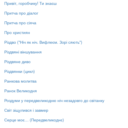
Привіт, горобчику! Ти знаєш
Притча про діалог
Притча про сіяча
Про християн
Різдво ("Ніч як ніч. Вифлеєм. Зорі сяють")
Різдвяні віншування
Різдвяне диво
Різдвянки (цикл)
Ранкова молитва
Ранок Великодня
Роздуми у передвеликодню ніч незадовго до світанку
Світ зіщулився і завмер
Серце моє… (Передвеликоднє)