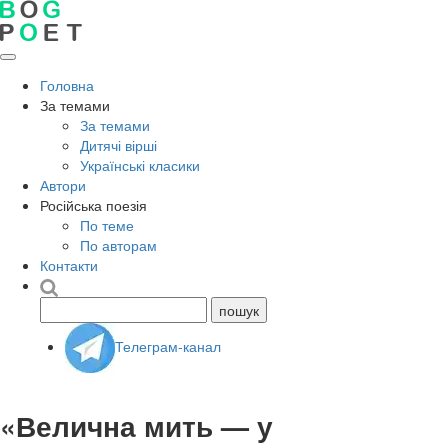
Головна
За темами
За темами
Дитячі вірші
Українські класики
Автори
Російська поезія
По теме
По авторам
Контакти
Телеграм-канал
«Велична мить — у