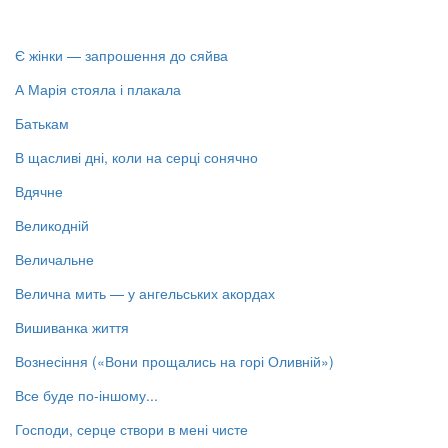
Є жінки — запрошення до сяйва
А Марія стояла і плакала
Батькам
В щасливі дні, коли на серці сонячно
Вдячне
Великодній
Величальне
Велична мить — у ангельських акордах
Вишиванка життя
Вознесіння («Вони прощались на горі Оливній»)
Все буде по-іншому...
Господи, серце створи в мені чисте