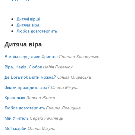
Дитячі вірші
Дитяча віра
Любов довготерпить
Дитяча віра
В моїм серці живе Христос
Степан Загорулько
Віра, Надія, Любов
Надія Гуменюк
Де Бога побачити можна?
Ольга Міцевська
Звідки приходить віра?
Олена Мікула
Крапелька
Зоряна Живка
Любов довготерпить
Галина Левицька
Мій Учитель
Сергій Рачинець
Мої скарби
Олена Мікула