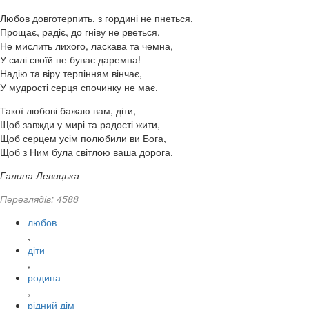
Любов довготерпить, з гордині не пнеться,
Прощає, радіє, до гніву не рветься,
Не мислить лихого, ласкава та чемна,
У силі своїй не буває даремна!
Надію та віру терпінням вінчає,
У мудрості серця спочинку не має.
Такої любові бажаю вам, діти,
Щоб завжди у мирі та радості жити,
Щоб серцем усім полюбили ви Бога,
Щоб з Ним була світлою ваша дорога.
Галина Левицька
Переглядів: 4588
любов
,
діти
,
родина
,
рідний дім