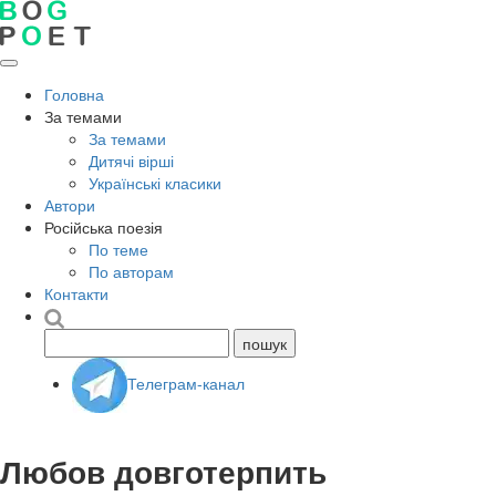
Головна
За темами
За темами
Дитячі вірші
Українські класики
Автори
Російська поезія
По теме
По авторам
Контакти
Телеграм-канал
Любов довготерпить