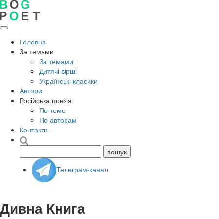
Головна
За темами
За темами
Дитячі вірші
Українські класики
Автори
Російська поезія
По теме
По авторам
Контакти
Телеграм-канал
Дивна Книга