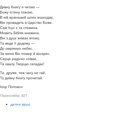
Дивну Книгу я читаю —
Божу Істину пізнаю,
В ній вузенький шлях знаходжу,
Він провадить в Царство Боже.
Сам Ісус є та стежина,
Мовить Біблія-книжина.
Він з душі знімає втому,
Та веде її додому —
До омріяних небес,
За мене Він помер й воскрес.
Серце радісно співає,
Та хвалу Творцю складає!
Ти, друже, теж часу не гай,
Ту дивну Книгу прочитай.
Ігор Попович
Переглядів: 821
дитячі вірші