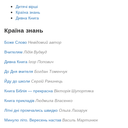
Дитячі вірші
Країна знань
Дивна Книга
Країна знань
Боже Слово
Невідомий автор
Вчителям
Лідія Вудвуд
Дивна Книга
Ігор Попович
До Дня вчителя
Богдан Томенчук
Йду до школи
Сергій Рачинець
Книга Біблія — прекрасна
Вікторія Шупортяка
Книга прикладів
Людмила Власенко
Літні дні промчались швидко
Ольга Лазарук
Минуло літо. Вересень настав
Василь Мартинюк