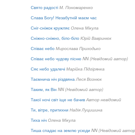
Свято радості
М. Пономаренко
Слава Богу! Незабутній маєм час
Сніг-сніжок кружляє
Олена Мікула
Сніжно-сніжно, біло-біло
Юрій Вавринюк
Співає небо
Мирослава Приходько
Співає небо чудову пісню
NN (Невідомий автор)
Сяє небо удалечі
Марійка Підгірянка
Таємнича ніч різдвяна
Леся Вознюк
Таким, як Він
NN (Невідомий автор)
Такої ночі світ іще не бачив
Автор невідомий
Ти, вітре, притихни
Надія Луцишина
Тиха ніч
Олена Мікула
Тиша спадає на землю усюди
NN (Невідомий автор