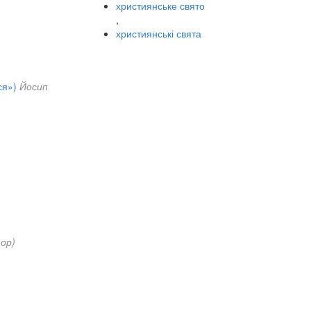
християнське свято
,
християнські свята
ся»)
Йосип
ор)