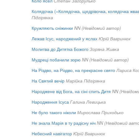
Коло ясел
Степан Загорулько
Колядочка («Колядочка, щедрівочка, колядочка жва
Підгірянка
Кружляють сніжинки
NN (Невідомий автор)
Лежав Ісус, народжений у яслах
Юрій Вавринюк
Молитва до Дитятка Божого
Зоряна Живка
Мудреці побачили зорю
NN (Невідомий автор)
На Різдво, на Різдво, на прекрасне свято
Лариса Ко
На Святий вечір
Марійка Підгірянка
Народжене від Бога, на сіні спить Дитя
NN (Невідом
Народження Ісуса
Галина Левицька
Не було такого ніколи
Мирослава Приходько
Не знала Марія в ту радісну ніч
NN (Невідомий авто
Небесний навігатор
Юрій Вавринюк