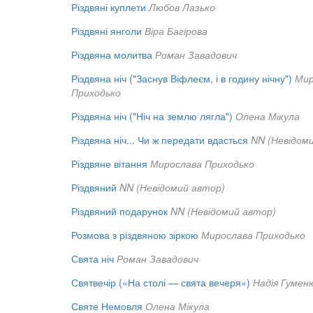
Різдвяні куплети
Любов Лазько
Різдвяні янголи
Віра Багірова
Різдвяна молитва
Роман Завадович
Різдвяна ніч ("Заснув Віфлеєм, і в годину нічну")
Мир
Приходько
Різдвяна ніч ("Ніч на землю лягла")
Олена Мікула
Різдвяна ніч... Чи ж передати вдасться
NN (Невідом
Різдвяне вітання
Мирослава Приходько
Різдвяний
NN (Невідомий автор)
Різдвяний подарунок
NN (Невідомий автор)
Розмова з різдвяною зіркою
Мирослава Приходько
Свята ніч
Роман Завадович
Святвечір («На столі — свята вечеря»)
Надія Гумен
Святе Немовля
Олена Мікула