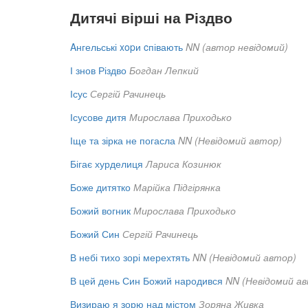
Дитячі вірші на Різдво
Aнгельські xopи cпівають
NN (автор невідомий)
І знов Різдво
Богдан Лепкий
Ісус
Сергій Рачинець
Ісусове дитя
Мирослава Приходько
Іще та зірка не погасла
NN (Невідомий автор)
Бігає хурделиця
Лариса Козинюк
Боже дитятко
Марійка Підгірянка
Божий вогник
Мирослава Приходько
Божий Син
Сергій Рачинець
В небі тихо зорі мерехтять
NN (Невідомий автор)
В цей день Син Божий народився
NN (Невідомий а
Визираю я зорю над містом
Зоряна Живка