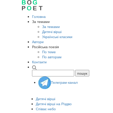
Головна
За темами
За темами
Дитячі вірші
Українські класики
Автори
Російська поезія
По теме
По авторам
Контакти
Телеграм-канал
Дитячі вірші
Дитячі вірші на Різдво
Співає небо