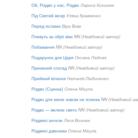
Ой, Різдво у нас, Різдво
Лариса Козинюк
Під Святий вечір
Уляна Кравченко
Перед яслами
Віра Вовк
Пливуть за обрії віки
NN (Невідомий автор)
Побажання
NN (Невідомий автор)
Подарунок для Царя
Оксана Ладная
Приємний спогад
NN (Невідомий автор)
Приймай вітання
Наталія Любиченко
Різдво (Сценка)
Олена Мікула
Різдво для мене зовсім не ялинка
NN (Невідомий а
Різдво — велике свято
NN (Невідомий автор)
Різдвяні ангели
Леся Вознюк
Різдвяні дзвоники
Олена Мікула