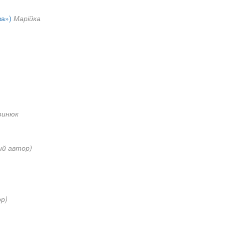
ва»)
Марійка
зинюк
ий автор)
р)