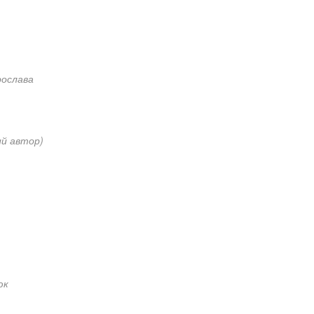
ослава
ий автор)
юк