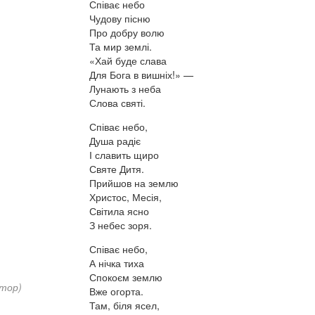
Співає небо
Чудову пісню
Про добру волю
Та мир землі.
«Хай буде слава
Для Бога в вишніх!» —
Лунають з неба
Слова святі.
Співає небо,
Душа радіє
І славить щиро
Святе Дитя.
Прийшов на землю
Христос, Месія,
Світила ясно
З небес зоря.
Співає небо,
А нічка тиха
Спокоєм землю
втор)
Вже огорта.
Там, біля ясел,