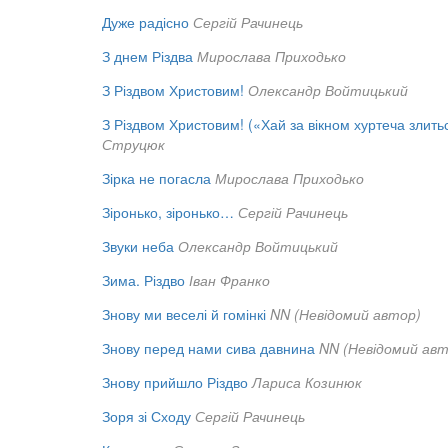
Дуже радісно
Сергій Рачинець
З днем Різдва
Мирослава Приходько
З Різдвом Христовим!
Олександр Войтицький
З Різдвом Христовим! («Хай за вікном хуртеча злить
Струцюк
Зірка не погасла
Мирослава Приходько
Зіронько, зіронько…
Сергій Рачинець
Звуки неба
Олександр Войтицький
Зима. Різдво
Іван Франко
Знову ми веселі й гомінкі
NN (Невідомий автор)
Знову перед нами сива давнина
NN (Невідомий авт
Знову прийшло Різдво
Лариса Козинюк
Зоря зі Сходу
Сергій Рачинець