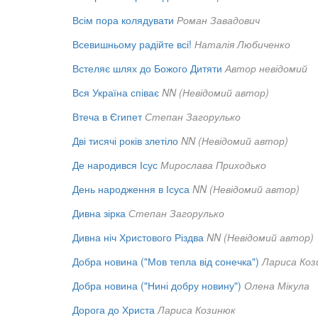
Всім пора колядувати
Роман Завадович
Всевишньому радійте всі!
Наталія Любиченко
Встеляє шлях до Божого Дитяти
Автор невідомий
Вся Україна співає
NN (Невідомий автор)
Втеча в Єгипет
Степан Загорулько
Дві тисячі років злетіло
NN (Невідомий автор)
Де народився Ісус
Мирослава Приходько
День народження в Ісуса
NN (Невідомий автор)
Дивна зірка
Степан Загорулько
Дивна ніч Христового Різдва
NN (Невідомий автор)
Добра новина ("Мов тепла від сонечка")
Лариса Коз
Добра новина ("Нині добру новину")
Олена Мікула
Дорога до Христа
Лариса Козинюк