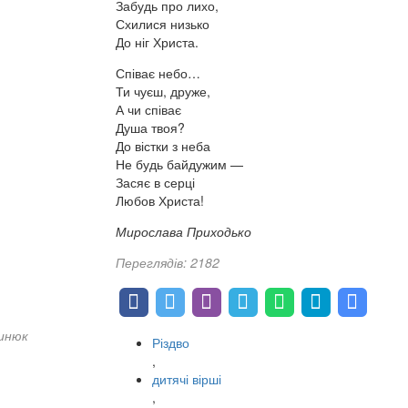
Забудь про лихо,
Схилися низько
До ніг Христа.
Співає небо…
Ти чуєш, друже,
А чи співає
Душа твоя?
До вістки з неба
Не будь байдужим —
Засяє в серці
Любов Христа!
Мирослава Приходько
Переглядів: 2182
инюк
Різдво
,
дитячі вірші
,