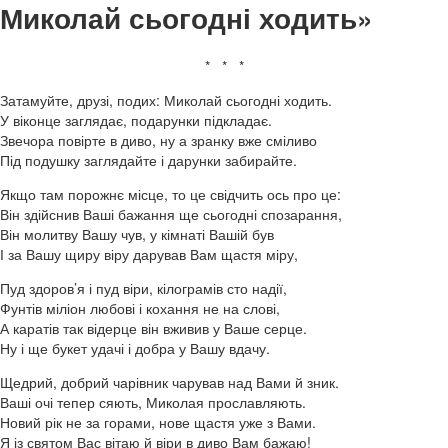
Миколай сьогодні ходить»
* * *
Затамуйте, друзі, подих: Миколай сьогодні ходить.
У віконце заглядає, подарунки підкладає.
Звечора повірте в диво, ну а зранку вже сміливо
Під подушку заглядайте і дарунки забирайте.
Якщо там порожнє місце, то це свідчить ось про це:
Він здійснив Ваші бажання ще сьогодні спозарання,
Він молитву Вашу чув, у кімнаті Вашій був
І за Вашу щиру віру дарував Вам щастя міру,
Пуд здоров’я і пуд віри, кілограмів сто надії,
Фунтів міліон любові і кохання не на слові,
А каратів так відерце він вживив у Ваше серце.
Ну і ще букет удачі і добра у Вашу вдачу.
Щедрий, добрий чарівник чарував над Вами й зник.
Ваші очі тепер сяють, Миколая прославляють.
Новий рік не за горами, нове щастя уже з Вами.
Я із святом Вас вітаю й віри в диво Вам бажаю!