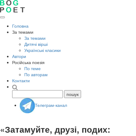
Головна
За темами
За темами
Дитячі вірші
Українські класики
Автори
Російська поезія
По теме
По авторам
Контакти
Телеграм-канал
«Затамуйте, друзі, подих: