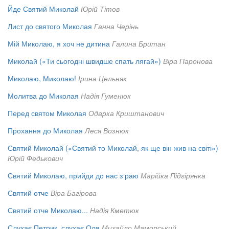
Йде Святий Миколай
Юрій Тітов
Лист до святого Миколая
Ганна Черінь
Мій Миколаю, я хоч не дитина
Галина Британ
Миколай («Ти сьогодні швидше спать лягай»)
Віра Паронова
Миколаю, Миколаю!
Ірина Цельняк
Молитва до Миколая
Надія Гуменюк
Перед святом Миколая
Одарка Криштанович
Прохання до Миколая
Леся Вознюк
Святий Миколай («Святий то Миколай, як ще він жив на світі»)
Юрій Федькович
Святий Миколаю, прийди до нас з раю
Марійка Підгірянка
Святий отче
Віра Багірова
Святий отче Миколаю...
Надія Кметюк
Слухає Петрик, слухає Оля
Михайло Маморський