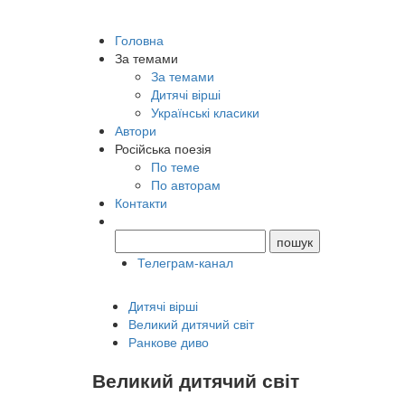
Головна
За темами
За темами
Дитячі вірші
Українські класики
Автори
Російська поезія
По теме
По авторам
Контакти
Телеграм-канал
Дитячі вірші
Великий дитячий світ
Ранкове диво
Великий дитячий світ