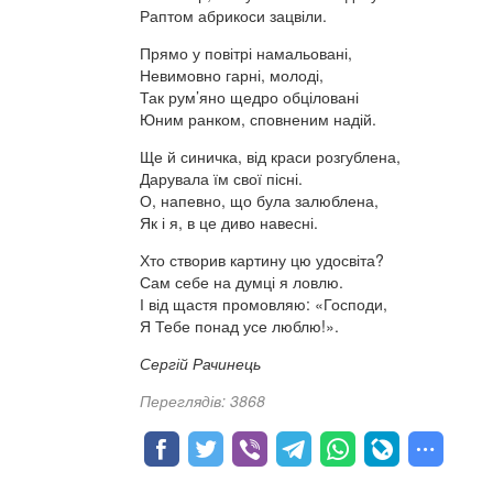
Раптом абрикоси зацвіли.
Прямо у повітрі намальовані,
Невимовно гарні, молоді,
Так рум’яно щедро обціловані
Юним ранком, сповненим надій.
Ще й синичка, від краси розгублена,
Дарувала їм свої пісні.
О, напевно, що була залюблена,
Як і я, в це диво навесні.
Хто створив картину цю удосвіта?
Сам себе на думці я ловлю.
І від щастя промовляю: «Господи,
Я Тебе понад усе люблю!».
Сергій Рачинець
Переглядів: 3868