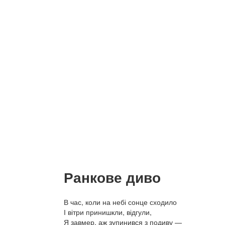
Ранкове диво
В час, коли на небі сонце сходило
І вітри принишкли, відгули,
Я завмер, аж зупинився з подиву —