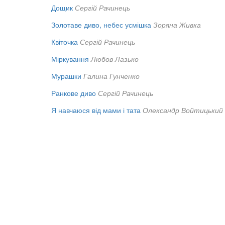
Дощик
Сергій Рачинець
Золотаве диво, небес усмішка
Зоряна Живка
Квіточка
Сергій Рачинець
Міркування
Любов Лазько
Мурашки
Галина Гунченко
Ранкове диво
Сергій Рачинець
Я навчаюся від мами і тата
Олександр Войтицький