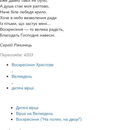
Вже давно такої не було,
А душа стає моя раптово,
Наче біле лебедя крило.
Хоче в небо визволення ради
Із пітьми, що застує мені…
Воскресіння — то велика радість,
Благодать Господня навесні.
Сергій Рачинець
Переглядів: 4203
Воскресіння Христове
,
Великдень
,
дитячі вірші
Дитячі вірші
Вірші на Великдень
Воскресіння ("На полях, на дворі")