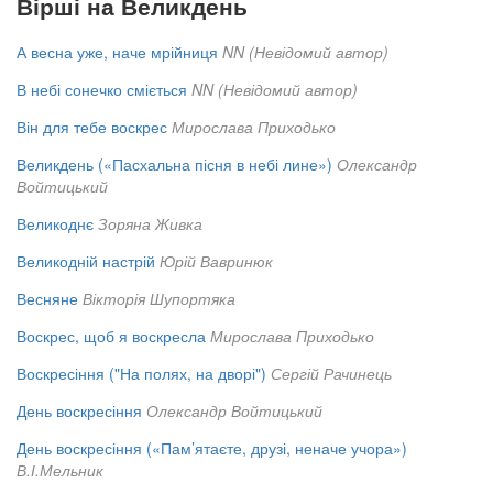
Вірші на Великдень
А весна уже, наче мрійниця
NN (Невідомий автор)
В небі сонечко сміється
NN (Невідомий автор)
Він для тебе воскрес
Мирослава Приходько
Великдень («Пасхальна пісня в небі лине»)
Олександр
Войтицький
Великоднє
Зоряна Живка
Великодній настрій
Юрій Вавринюк
Весняне
Вікторія Шупортяка
Воскрес, щоб я воскресла
Мирослава Приходько
Воскресіння ("На полях, на дворі")
Сергій Рачинець
День воскресіння
Олександр Войтицький
День воскресіння («Пам’ятаєте, друзі, неначе учора»)
В.І.Мельник