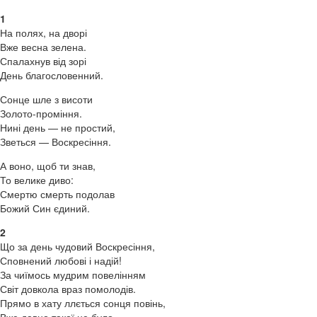
1
На полях, на дворі
Вже весна зелена.
Спалахнув від зорі
День благословенний.
Сонце шле з висоти
Золото-проміння.
Нині день — не простий,
Зветься — Воскресіння.
А воно, щоб ти знав,
То велике диво:
Смертю смерть подолав
Божий Син єдиний.
2
Що за день чудовий Воскресіння,
Сповнений любові і надій!
За чиїмось мудрим повелінням
Світ довкола враз помолодів.
Прямо в хату ллється сонця повінь,