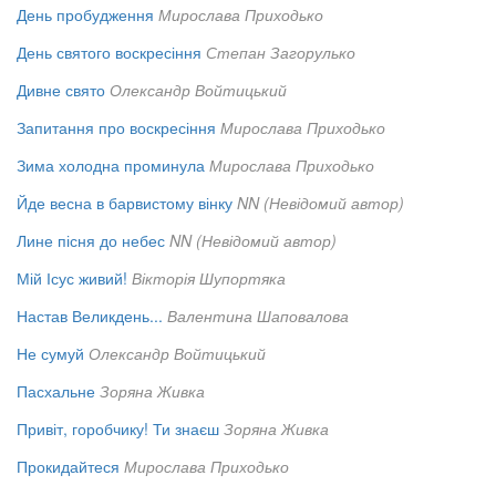
День пробудження
Мирослава Приходько
День святого воскресіння
Степан Загорулько
Дивне свято
Олександр Войтицький
Запитання про воскресіння
Мирослава Приходько
Зима холодна проминула
Мирослава Приходько
Йде весна в барвистому вінку
NN (Невідомий автор)
Лине пісня до небес
NN (Невідомий автор)
Мій Ісус живий!
Вікторія Шупортяка
Настав Великдень...
Валентина Шаповалова
Не сумуй
Олександр Войтицький
Пасхальне
Зоряна Живка
Привіт, горобчику! Ти знаєш
Зоряна Живка
Прокидайтеся
Мирослава Приходько