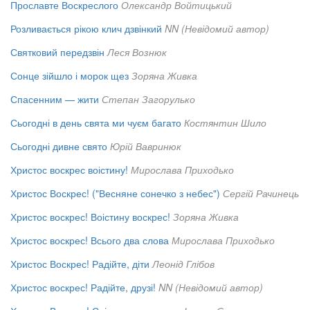
Прославте Воскреслого
Олександр Войтицький
Розливається рікою клич дзвінкий
NN (Невідомий автор)
Святковий передзвін
Леся Вознюк
Сонце зійшло і морок щез
Зоряна Живка
Спасенним — жити
Степан Загорулько
Сьогодні в день свята ми чуєм багато
Костянтин Шило
Сьогодні дивне свято
Юрій Вавринюк
Христос воскрес воістину!
Мирослава Приходько
Христос Воскрес! ("Весняне сонечко з небес")
Сергій Рачинець
Христос воскрес! Воістину воскрес!
Зоряна Живка
Христос воскрес! Всього два слова
Мирослава Приходько
Христос Воскрес! Радійте, діти
Леонід Глібов
Христос воскрес! Радійте, друзі!
NN (Невідомий автор)