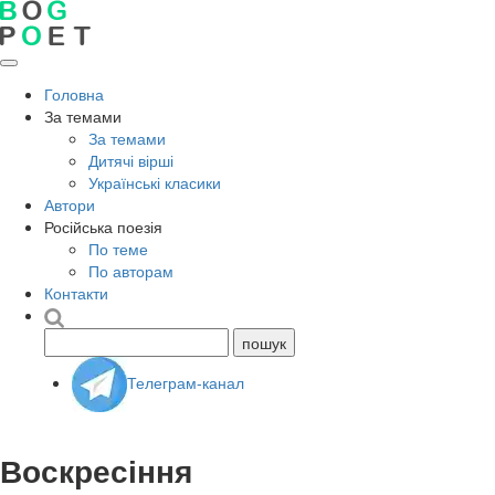
Головна
За темами
За темами
Дитячі вірші
Українські класики
Автори
Російська поезія
По теме
По авторам
Контакти
Телеграм-канал
Воскресіння