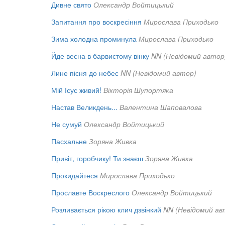
Дивне свято
Олександр Войтицький
Запитання про воскресіння
Мирослава Приходько
Зима холодна проминула
Мирослава Приходько
Йде весна в барвистому вінку
NN (Невідомий автор
Лине пісня до небес
NN (Невідомий автор)
Мій Ісус живий!
Вікторія Шупортяка
Настав Великдень...
Валентина Шаповалова
Не сумуй
Олександр Войтицький
Пасхальне
Зоряна Живка
Привіт, горобчику! Ти знаєш
Зоряна Живка
Прокидайтеся
Мирослава Приходько
Прославте Воскреслого
Олександр Войтицький
Розливається рікою клич дзвінкий
NN (Невідомий ав