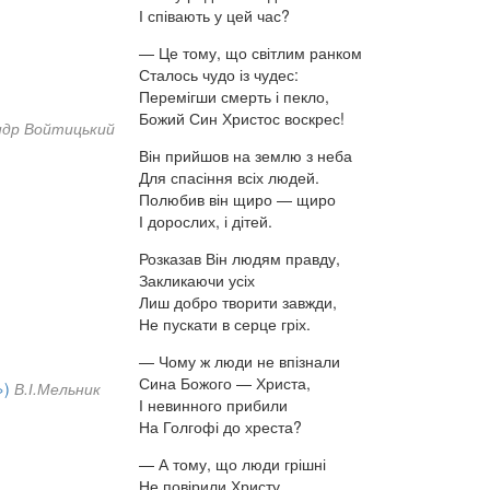
І співають у цей час?
— Це тому, що світлим ранком
Сталось чудо із чудес:
Перемігши смерть і пекло,
Божий Син Христос воскрес!
ндр Войтицький
Він прийшов на землю з неба
Для спасіння всіх людей.
Полюбив він щиро — щиро
І дорослих, і дітей.
Розказав Він людям правду,
Закликаючи усіх
Лиш добро творити завжди,
Не пускати в серце гріх.
— Чому ж люди не впізнали
Сина Божого — Христа,
»)
В.І.Мельник
І невинного прибили
На Голгофі до хреста?
— А тому, що люди грішні
Не повірили Христу.