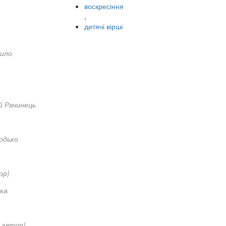
воскресіння
,
дитячі вірші
ило
й Рачинець
одько
ор)
ька
 автор)