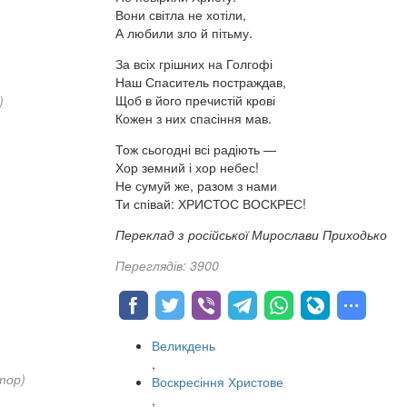
Вони світла не хотіли,
А любили зло й пітьму.
За всіх грішних на Голгофі
Наш Спаситель постраждав,
Щоб в його пречистій крові
)
Кожен з них спасіння мав.
Тож сьогодні всі радіють —
Хор земний і хор небес!
Не сумуй же, разом з нами
Ти співай: ХРИСТОС ВОСКРЕС!
Переклад з російської Мирослави Приходько
Переглядів: 3900
Великдень
,
тор)
Воскресіння Христове
,