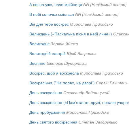
А весна уже, наче мрійниця
NN (Невідомий автор)
В небі сонечко сміється
NN (Невідомий автор)
Він для тебе воскрес
Мирослава Приходько
Великдень («Пасхальна пісня в небі лине»)
Олекса
Великоднє
Зоряна Живка
Великодній настрій
Юрій Вавринюк
Весняне
Вікторія Шупортяка
Воскрес, щоб я воскресла
Мирослава Приходько
Воскресіння ("На полях, на дворі")
Сергій Рачинець
День воскресіння
Олександр Войтицький
День воскресіння («Пам’ятаєте, друзі, неначе учора
День пробудження
Мирослава Приходько
День святого воскресіння
Степан Загорулько