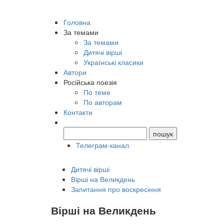
Головна
За темами
За темами
Дитячі вірші
Українські класики
Автори
Російська поезія
По теме
По авторам
Контакти
Телеграм-канал
Дитячі вірші
Вірші на Великдень
Запитання про воскресіння
Вірші на Великдень