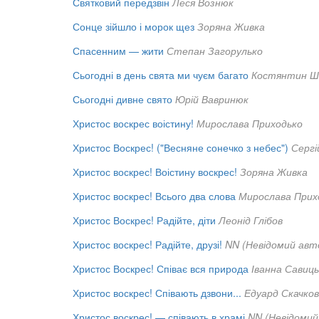
Святковий передзвін
Леся Вознюк
Сонце зійшло і морок щез
Зоряна Живка
Спасенним — жити
Степан Загорулько
Сьогодні в день свята ми чуєм багато
Костянтин Ш
Сьогодні дивне свято
Юрій Вавринюк
Христос воскрес воістину!
Мирослава Приходько
Христос Воскрес! ("Весняне сонечко з небес")
Сергі
Христос воскрес! Воістину воскрес!
Зоряна Живка
Христос воскрес! Всього два слова
Мирослава Прих
Христос Воскрес! Радійте, діти
Леонід Глібов
Христос воскрес! Радійте, друзі!
NN (Невідомий авт
Христос Воскрес! Співає вся природа
Іванна Савиц
Христос воскрес! Співають дзвони...
Едуард Скачков
Христос воскрес! — співають в храмі
NN (Невідомий