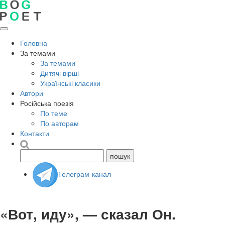
Головна
За темами
За темами
Дитячі вірші
Українські класики
Автори
Російська поезія
По теме
По авторам
Контакти
Телеграм-канал
«Вот, иду», — сказал Он.